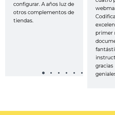
cuatro 
configurar. A años luz de
webmas
otros complementos de
Codific
tiendas.
excelen
primer 
docume
fantást
instruc
gracias
geniale