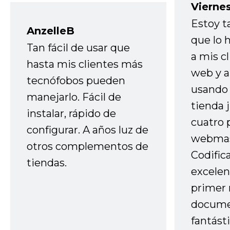
Vierne
Estoy t
AnzelleB
que lo
Tan fácil de usar que
a mis cl
hasta mis clientes más
web y a
tecnófobos pueden
usando 
manejarlo. Fácil de
tienda 
instalar, rápido de
cuatro 
configurar. A años luz de
webmas
otros complementos de
Codific
tiendas.
excelen
primer 
docume
fantást