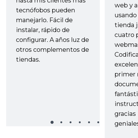
hasta mis clientes más
web y a
tecnófobos pueden
usando 
manejarlo. Fácil de
tienda 
instalar, rápido de
cuatro 
configurar. A años luz de
webmas
otros complementos de
Codific
tiendas.
excelen
primer 
docume
fantást
instruc
gracias
geniale