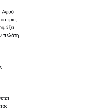
; Αφού
ιατόριο,
οιμάζει
αν πελάτη
ς
εται
ατος