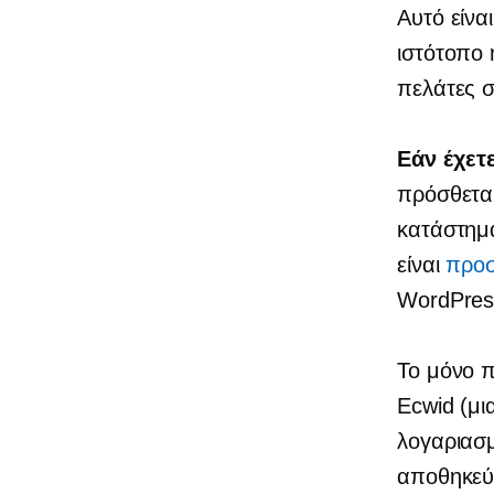
Αυτό είν
ιστότοπο 
πελάτες σ
Εάν έχετ
πρόσθετα 
κατάστημ
είναι
προσ
WordPress
Το μόνο π
Ecwid (μι
λογαριασμ
αποθηκεύσ