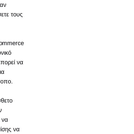
ναν
ετε τους
commerce
ονικό
πορεί να
ια
τοπο.
σθετο
ν
 να
ίσης να