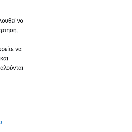
λουθεί να
άρτηση,
ρείτε να
και
αλούνται
ο