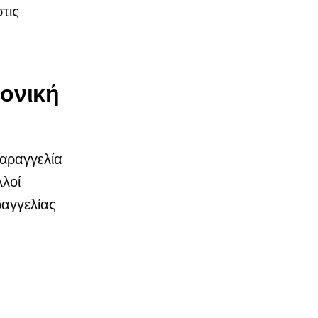
τις
ρονική
αραγγελία
λλοί
ραγγελίας