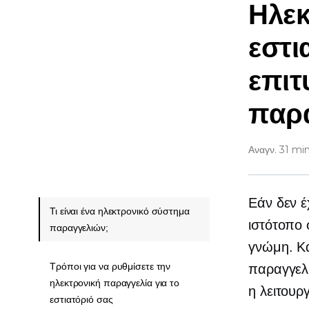
Ηλεκ
εστι
επιτ
παρα
Αναγν. 31 mi
Εάν δεν έ
Τι είναι ένα ηλεκτρονικό σύστημα
ιστότοπο 
παραγγελιών;
γνώμη. Κα
Τρόποι για να ρυθμίσετε την
παραγγελί
ηλεκτρονική παραγγελία για το
η λειτουργ
εστιατόριό σας