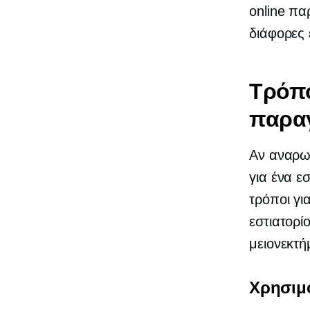
online πα
διάφορες 
Τρόπο
παραγ
Αν αναρω
για ένα ε
τρόποι γι
εστιατορί
μειονεκτή
Χρησιμ