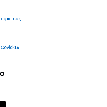
ατόριό σας
ς
Covid-19
υο