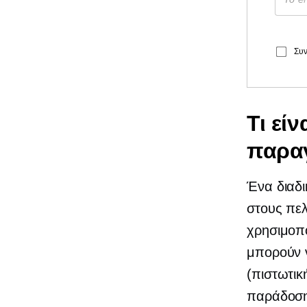
Συν
Τι εί
παραγ
Ένα διαδι
στους πελ
χρησιμοπο
μπορούν 
(πιστωτικ
παράδοση