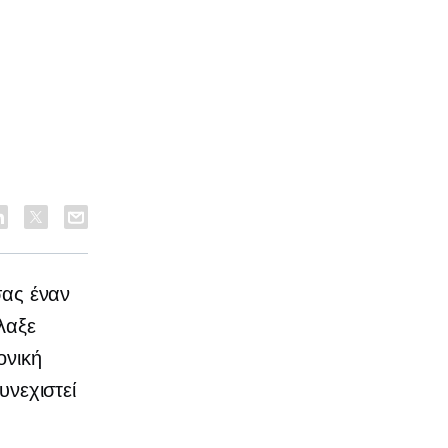
σας έναν
λαξε
ονική
υνεχιστεί