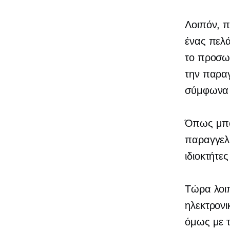
Λοιπόν, π
ένας πελά
το προσωπ
την παραγ
σύμφωνα μ
Όπως μπορ
παραγγελι
ιδιοκτήτε
Τώρα λοιπ
ηλεκτρονι
όμως με 