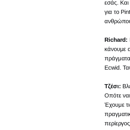
εσάς. Και
για το Pin
ανθρώπους
Richard:
κάνουμε α
πράγματα
Ecwid. Τ
Τζέσι:
Βλέ
Οπότε ναι
Έχουμε τι
πραγματικ
περίεργος