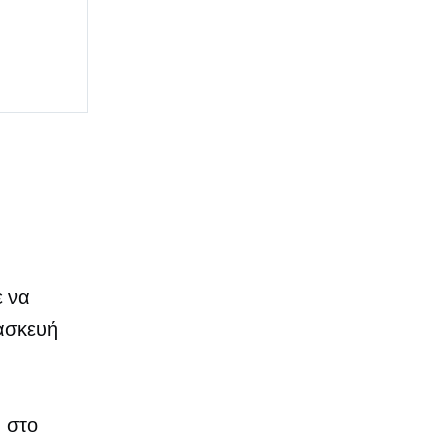
ε να
ρασκευή
η στο