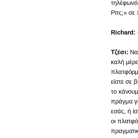
τηλέφωνό 
Ριτς;» σ
Richard:
Τζέσι:
Ναι
καλή μέρα
πλατφόρμε
είστε σε 
το κάνουμ
πράγμα γι
εσάς, ή ί
οι πλατφό
πραγματικ