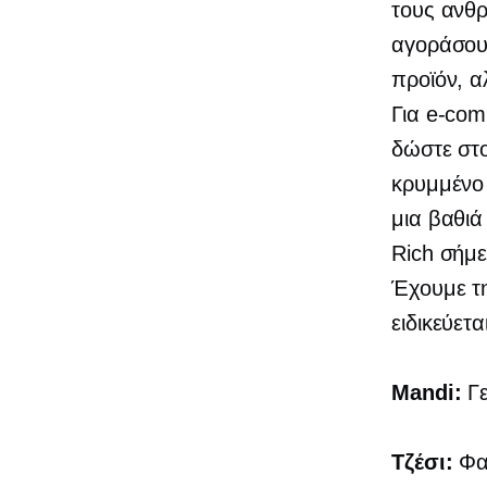
τους ανθρ
αγοράσουν
προϊόν, α
Για
e-com
δώστε στο
κρυμμένο 
μια βαθιά
Rich σήμε
Έχουμε τη
ειδικεύετα
Mandi:
Γε
Τζέσι:
Φαν