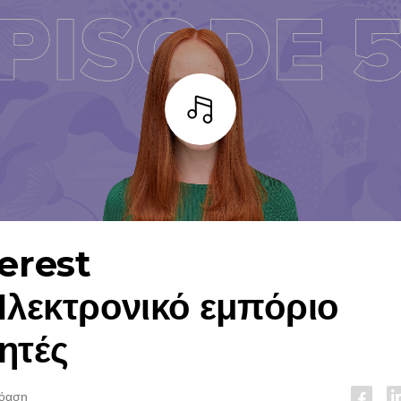
Άκουσε
erest
Ηλεκτρονικό εμπόριο
ητές
ρόαση