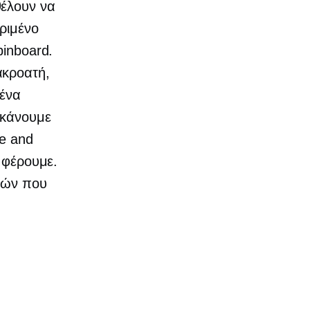
θέλουν να
κριμένο
pinboard.
κροατή,
 ένα
 κάνουμε
se and
ν φέρουμε.
ιών που