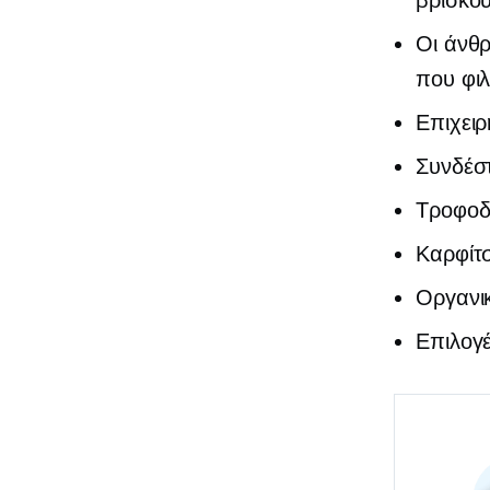
Οι άνθρ
που φι
Επιχειρ
Συνδέστ
Τροφοδ
Καρφίτ
Οργανικ
Επιλογ