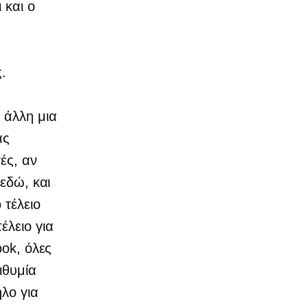
 και ο
.
 άλλη μια
ας
ές, αν
 εδώ, και
 τέλειο
έλειο για
ook, όλες
ιθυμία
ηλο για