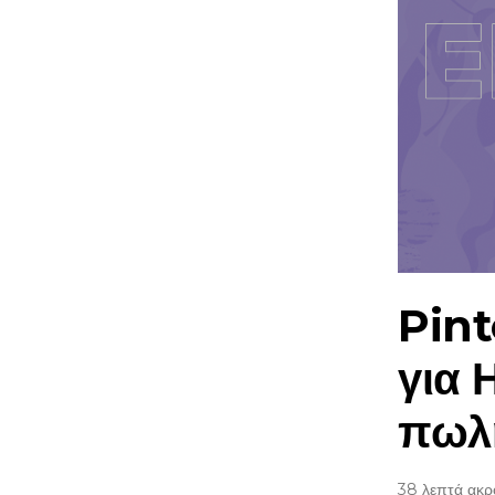
Pint
για
πωλ
38 λεπτά ακ