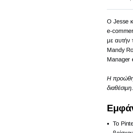
Ο Jesse κ
e-comme
με αυτήν 
Mandy Ros
Manager
Η προώθησ
διαθέσιμη
Εμφά
Το Pint
βρίσκο