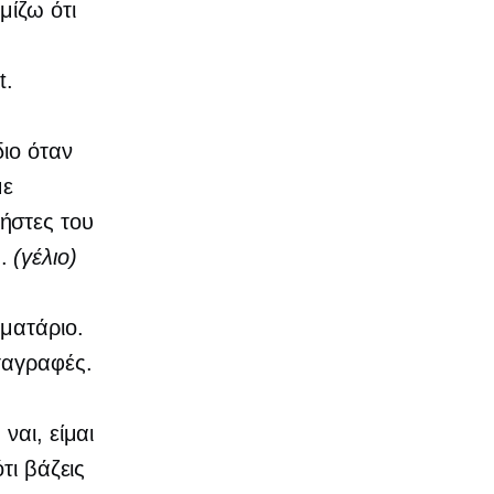
μίζω ότι
t.
διο όταν
με
ήστες του
α.
(γέλιο)
ωματάριο.
ταγραφές.
ναι, είμαι
τι βάζεις