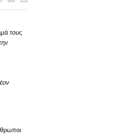
ημά τους
την
λέον
άνθρωποι