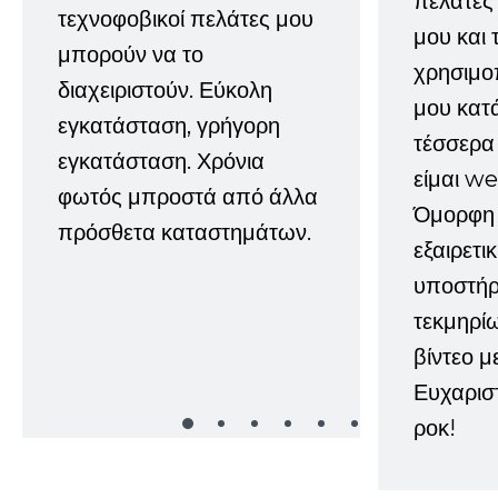
πελάτες
τεχνοφοβικοί πελάτες μου
μου και 
μπορούν να το
χρησιμοπ
διαχειριστούν. Εύκολη
μου κατ
εγκατάσταση, γρήγορη
τέσσερα 
εγκατάσταση. Χρόνια
είμαι w
φωτός μπροστά από άλλα
Όμορφη 
πρόσθετα καταστημάτων.
εξαιρετι
υποστήρι
τεκμηρί
βίντεο μ
Ευχαρισ
ροκ!