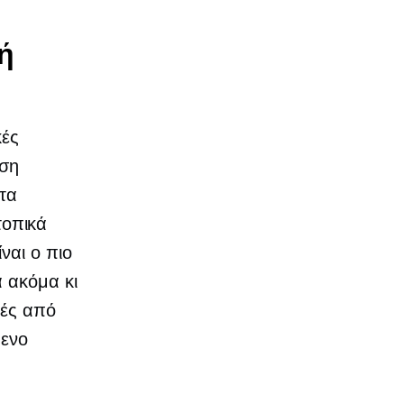
κή
κές
ηση
 τα
τοπικά
ναι ο πιο
 ακόμα κι
κές από
μενο