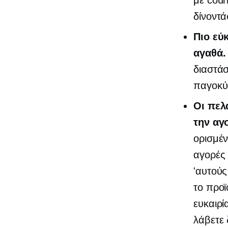
με cour
δίνοντά
Πιο εύ
αγαθά.
διαστάσ
παγοκύσ
Οι πελ
την αγ
ορισμέν
αγορέ
'αυτού
το προϊ
ευκαιρί
λάβετε