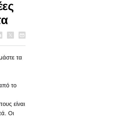
έες
τα
ιμάστε τα
 από το
ους είναι
τά. Οι