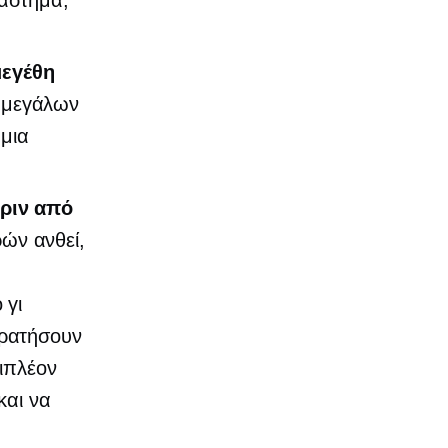
άστημα,
μεγέθη
 μεγάλων
 μια
πριν από
ών ανθεί,
 γι
κρατήσουν
πιπλέον
και να