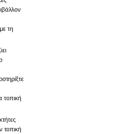
κές
ιβάλλον
με τη
ύει
ο
οστηρίξτε
α τοπική
κτήτες
ν τοπική