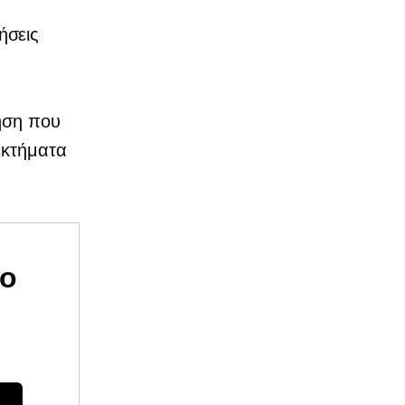
ήσεις
ρηση που
εκτήματα
υο