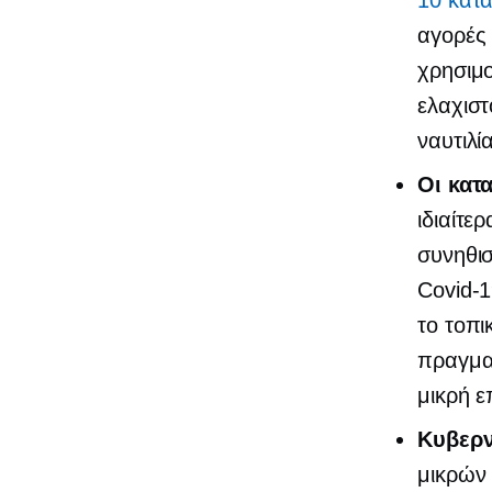
10 κατ
αγορές
χρησιμο
ελαχιστ
ναυτιλία
Οι κατ
ιδιαίτε
συνηθισ
Covid-
το τοπι
πραγματ
μικρή ε
Κυβερν
μικρών