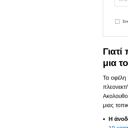
Συν
Γιατί
μια τ
Τα οφέλη 
πλεονεκτή
Ακολουθού
μιας τοπι
Η άνοδ