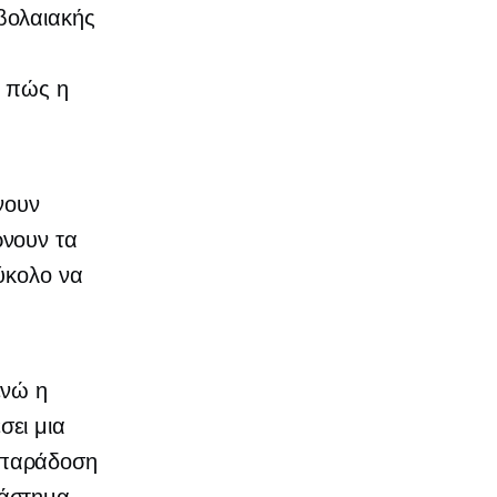
βολαιακής
ο πώς η
νουν
ρνουν τα
ύκολο να
ενώ η
σει μια
 παράδοση