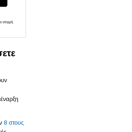
 στιγμή.
σετε
ουν
 έναρξη
όν
8 στους