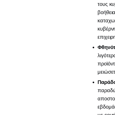
τους κυ
βοήθεια
καταχωρ
κυβέρνη
επιχειρ
Φθηνότ
λιγότερ
προϊόντ
μειώσετ
Παράδο
παραδώσ
αποστολ
εβδομά