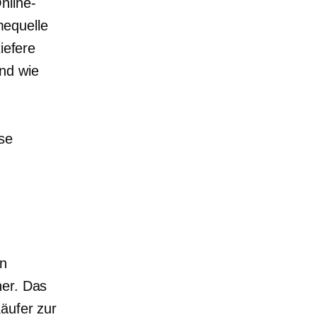
nline-
equelle
iefere
nd wie
se
ln
her. Das
äufer zur