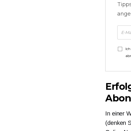
Tipp
ange
Ich
ab
Erfol
Abon
In einer W
(denken Si