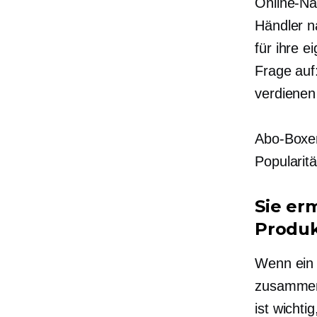
Online-Na
Händler n
für ihre e
Frage auf
verdiene
Abo-Boxen
Popularitä
Sie er
Produk
Wenn ein 
zusammens
ist wicht