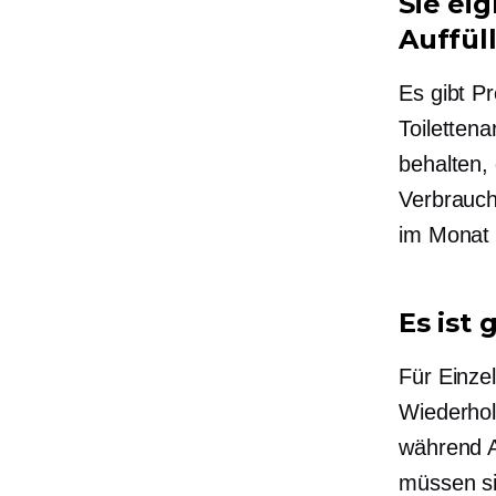
Sie ei
Auffül
Es gibt Pr
Toilettena
behalten,
Verbrauch
im Monat 
Es ist
Für Einze
Wiederhol
während 
müssen si