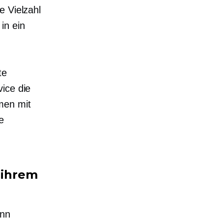
e Vielzahl
in ein
te
ice die
men mit
e
 ihrem
ann