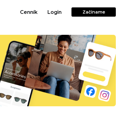
Cenník
Login
Začíname