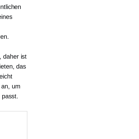
ntlichen
eines
ren.
 daher ist
ieten, das
eicht
n an, um
 passt.