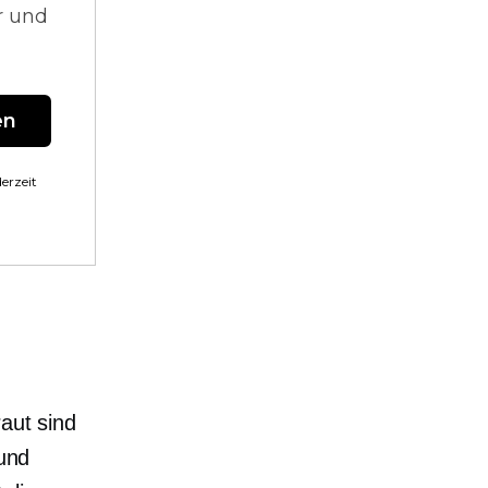
r und
en
erzeit
aut sind
 und