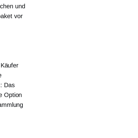
schen und
aket vor
Käufer
e
: Das
e Option
 Sammlung