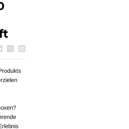
0
ft
Produkts
rzielen
Boxen?
ehrende
Erlebnis