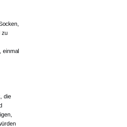
 Socken,
l zu
,
einmal
, die
d
igen,
würden