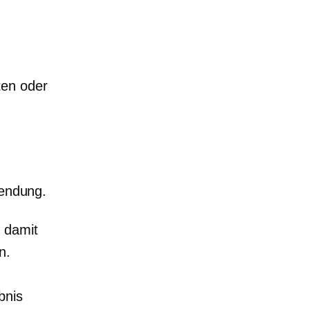
ten oder
endung.
, damit
n.
bnis