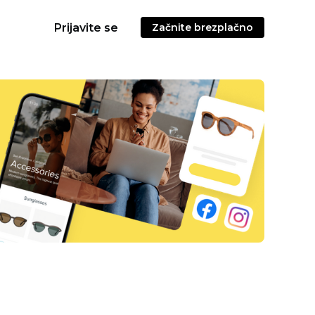
Prijavite se
Začnite brezplačno