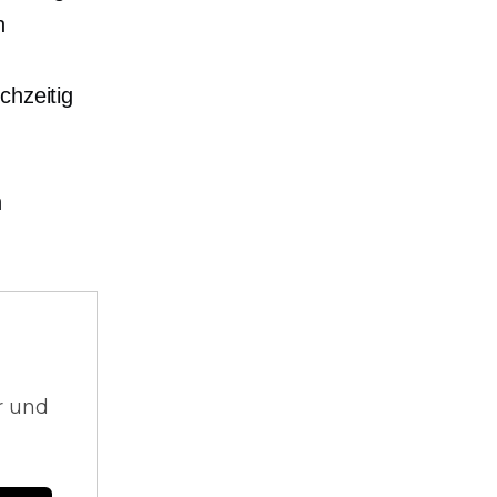
n
chzeitig
n
r und