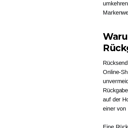
umkehren.
Markenwe
Waru
Rückg
Rücksendu
Online-Sh
unvermeid
Rückgaber
auf der H
einer
von 
Eine Rückg