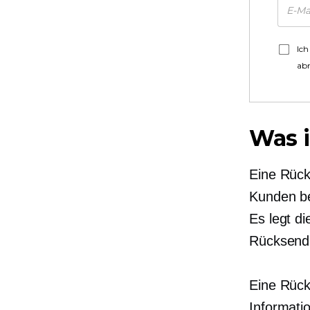
Ich
ab
Was i
Eine Rückg
Kunden be
Es legt d
Rücksend
Eine Rück
Informati