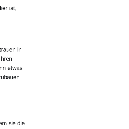
er ist,
trauen in
Ihren
nn etwas
fzubauen
em sie die