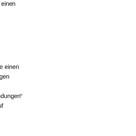
 einen
e einen
ngen
endungen“
uf