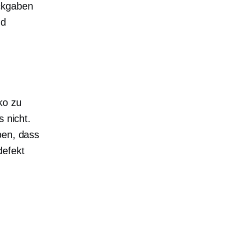
ückgaben
nd
ko zu
s nicht.
ben, dass
defekt