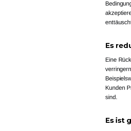
Bedingung
akzeptier
enttäusch
Es red
Eine Rück
verringern
Beispiels
Kunden Pr
sind.
Es ist