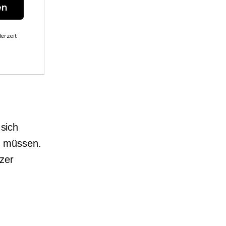
en
erzeit
 sich
n müssen.
zer