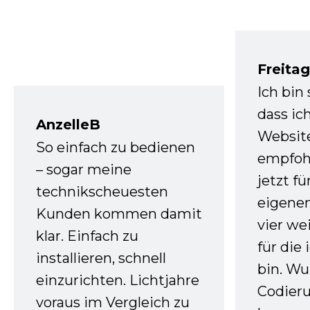
Freita
Ich bin
dass ic
AnzelleB
Websit
So einfach zu bedienen
empfoh
– sogar meine
jetzt f
technikscheuesten
eigenen
Kunden kommen damit
vier we
klar. Einfach zu
für die
installieren, schnell
bin. W
einzurichten. Lichtjahre
Codieru
voraus im Vergleich zu