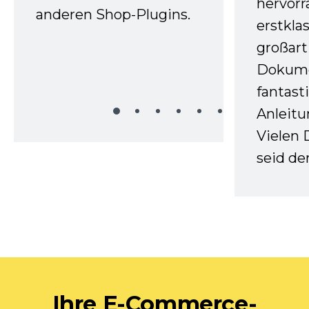
hervor
anderen Shop-Plugins.
erstkla
großart
Dokume
fantast
Anleitu
Vielen 
seid d
Ihre E-Commerce-