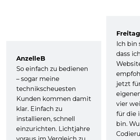
Freita
Ich bin
dass ic
AnzelleB
Websit
So einfach zu bedienen
empfoh
– sogar meine
jetzt f
technikscheuesten
eigenen
Kunden kommen damit
vier we
klar. Einfach zu
für die
installieren, schnell
bin. W
einzurichten. Lichtjahre
Codieru
voraus im Vergleich zu