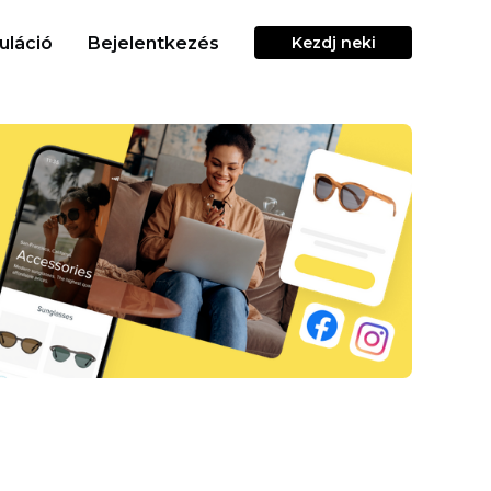
uláció
Bejelentkezés
Kezdj neki