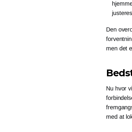
hjemmes
justere
Den overor
forventni
men det e
Bedst
Nu hvor vi
forbindel
fremgangs
med at lok