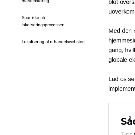
markedsføring
blot overs
uoverkom
Spar ikke på
lokaliseringsprocessen
Med den ri
hjemmesid
Lokalisering af e-handelswebsted
gang, hvil
globale e
Lad os se
implement
Så
Tips 