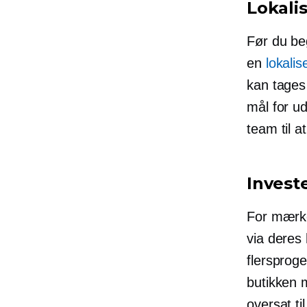
Lokali
Før du be
en
lokalis
kan tages 
mål for ud
team til a
Invest
For mærke
via deres
flersprog
butikken m
oversat ti