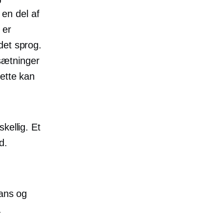
en del af
 er
det sprog.
sætninger
Dette kan
kellig. Et
d.
ans og
å