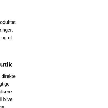
roduktet
ringer,
 og et
utik
 direkte
gtige
lisere
l blive
age