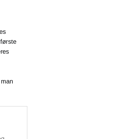
res
første
eres
n man
og