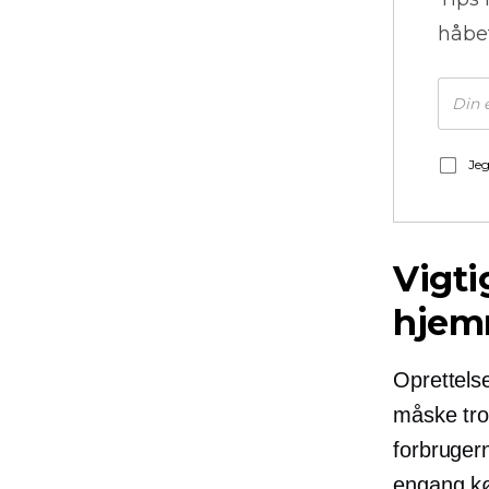
håbe
Jeg
Vigti
hjem
Oprettels
måske tror
forbruger
engang kø