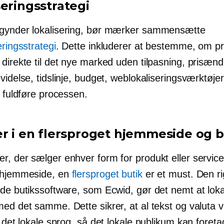
seringsstrategi
gynder lokalisering, bør mærker sammensætte
eringsstrategi
. Dette inkluderer at bestemme, om p
direkte til det nye marked uden tilpasning, prisænd
videlse, tidslinje, budget, weblokaliseringsværktøjer
t fuldføre processen.
er i en flersproget hjemmeside og b
r, der sælger enhver form for produkt eller service
 hjemmeside, en
flersproget butik
er et must. Den ri
ede butikssoftware, som Ecwid, gør det nemt at loka
ed det samme. Dette sikrer, at al tekst og valuta vi
l det lokale sprog, så det lokale publikum kan foret