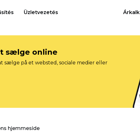
sítés
Üzletvezetés
Árkalk
at sælge online
t sælge på et websted, sociale medier eller
gens hjemmeside