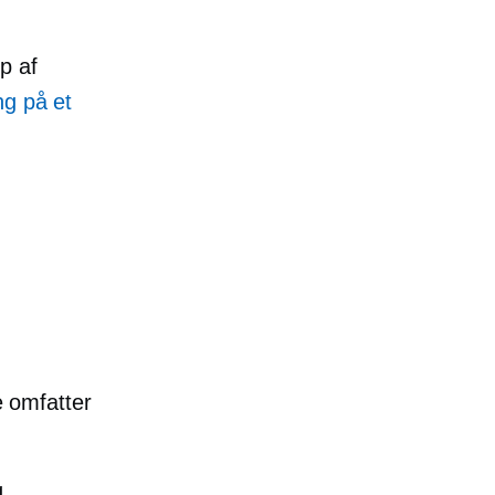
p af
ng på et
e omfatter
g