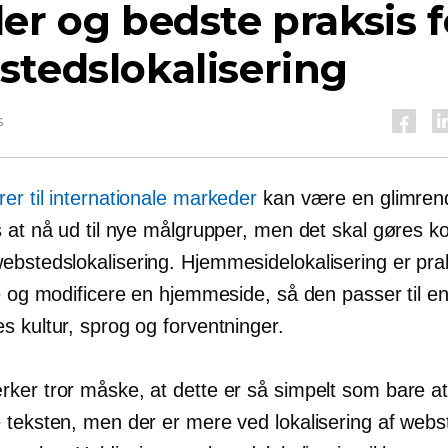
er og bedste praksis f
tedslokalisering
s
er til internationale markeder
kan være en glimre
 at nå ud til nye målgrupper, men det skal gøres ko
bstedslokalisering. Hjemmesidelokalisering er pr
se og modificere en hjemmeside, så den passer til e
s kultur, sprog og forventninger.
ker tror måske, at dette er så simpelt som bare a
 teksten, men der er mere ved lokalisering af web