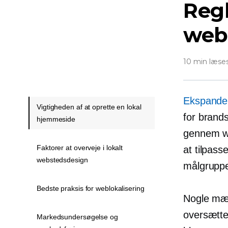
Regl
webs
10 min læse
Ekspander
Vigtigheden af ​​at oprette en lokal
for brands
hjemmeside
gennem we
Faktorer at overveje i lokalt
at tilpas
webstedsdesign
målgruppe
Bedste praksis for weblokalisering
Nogle mær
oversætte
Markedsundersøgelse og