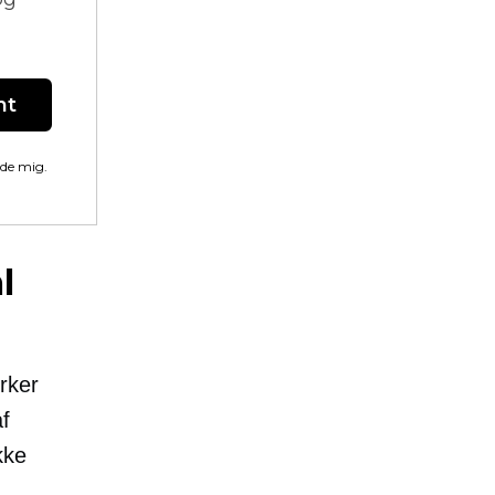
nt
lde mig.
l
rker
af
kke