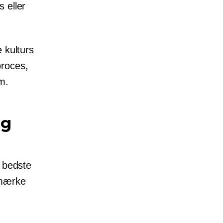
 eller
 kulturs
proces,
m.
ng
e bedste
 mærke