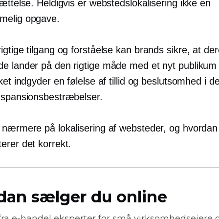
ættelse. Heldigvis er webstedslokalisering ikke en
melig opgave.
gtige tilgang og forståelse kan brands sikre, at de
e lander på den rigtige måde med et nyt publikum 
ket indgyder en følelse af tillid og beslutsomhed i d
kspansionsbestræbelser.
 nærmere på lokalisering af websteder, og hvorda
erer det korrekt.
dan sælger du online
fra
e-handel
eksperter for små virksomhedsejere 