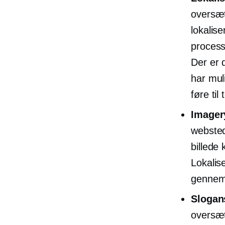
oversæt
lokalis
process
Der er 
har mul
føre ti
Imager
websteds
billede
Lokalis
gennemg
Slogan
oversæt