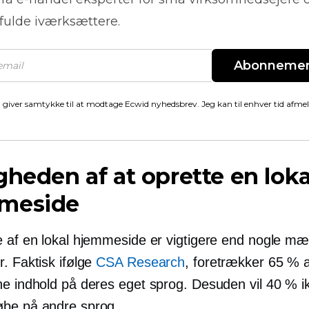
fulde iværksættere.
Abonneme
 giver samtykke til at modtage Ecwid nyhedsbrev. Jeg kan til enhver tid afme
gheden af ​​at oprette en loka
meside
e af en lokal hjemmeside er vigtigere end nogle mæ
. Faktisk ifølge
CSA Research
, foretrækker 65 % 
ne indhold på deres eget sprog. Desuden vil 40 % i
be på andre sprog.