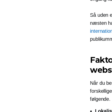
Så uden e
næsten hal
internati
publikumm
Fakto
webs
Når du bes
forskellig
følgende.
Lokali