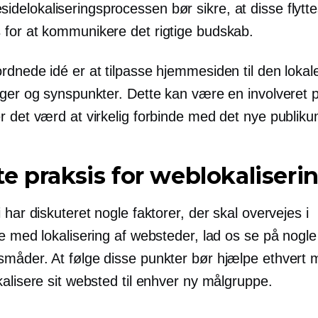
idelokaliseringsprocessen bør sikre, at disse flyttes
s for at kommunikere det rigtige budskab.
dnede idé er at tilpasse hjemmesiden til den lokale
nger og synspunkter. Dette kan være en involveret 
r det værd at virkelig forbinde med det nye publiku
e praksis for weblokaliseri
 har diskuteret nogle faktorer, der skal overvejes i
se med lokalisering af websteder, lad os se på nogl
måder. At følge disse punkter bør hjælpe ethvert
alisere sit websted til enhver ny målgruppe.