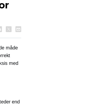
or
nde måde
rrekt
aksis med
n
t
steder end