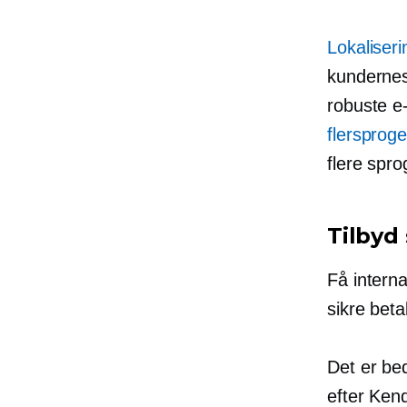
Lokaliser
kundernes 
robuste e
flersprog
flere spr
Tilbyd
Få interna
sikre bet
Det er be
efter
Kend