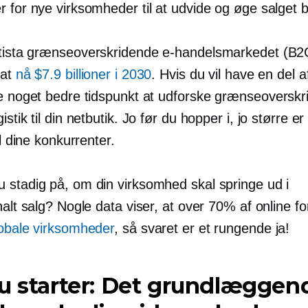
 for nye virksomheder til at udvide og øge salget b
tista
grænseoverskridende
e-handelsmarkedet (B2
 at
nå $7.9 billioner i 2030
. Hvis du vil have en del 
ke noget bedre tidspunkt at udforske
grænseoverskr
istik til din netbutik. Jo før du hopper i, jo større er
il dine konkurrenter.
 stadig på, om din virksomhed skal springe ud i
nalt salg? Nogle data viser, at over 70% af online f
lobale virksomheder
, så svaret er et rungende ja!
u starter: Det grundlæggend