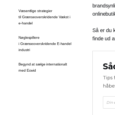
brandsynli
Væsentlige strategier
onlinebuti
til Grænseoverskridende Vækst i
e-handel
Så er du k
Nøglespillere
finde ud a
i Grænseoverskridende E-handel
industri
Så
Begynd at sælge internationalt
med Ecwid
Tips 
håbe