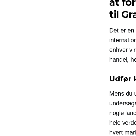
at fo
til
Gr
Det er en 
internati
enhver vi
handel, h
Udfør 
Mens du u
undersøge,
nogle lan
hele verd
hvert mark