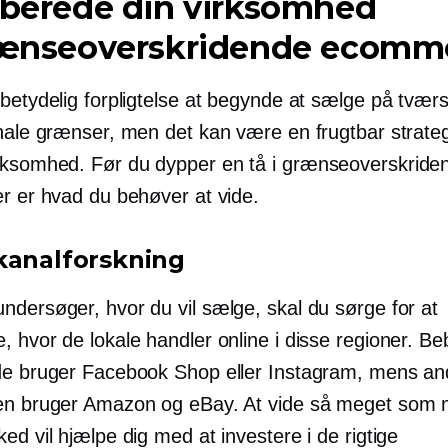
rberede din virksomhed
ænseoverskridende
ecomme
betydelig forpligtelse at begynde at sælge på tværs
onale grænser, men det kan være en frugtbar strateg
rksomhed. Før du dypper en tå i
grænseoverskride
er er hvad du behøver at vide.
kanalforskning
ndersøger, hvor du vil sælge, skal du sørge for at
 hvor de lokale handler online i disse regioner. Be
de bruger Facebook Shop eller Instagram, mens an
en bruger Amazon og eBay. At vide så meget som 
ed vil hjælpe dig med at investere i de rigtige