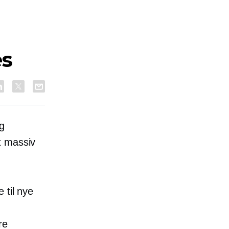
es
g
t massiv
 til nye
re