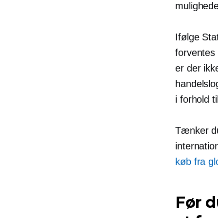
muligheder
Ifølge Sta
forventes
er der ik
handelslog
i forhold t
Tænker du
internatio
køb fra g
Før d