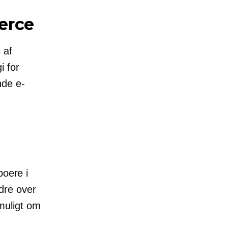
rce
 af
i for
nde
e-
boere i
dre over
muligt om