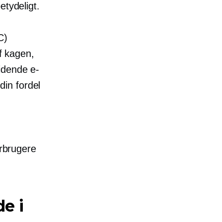
etydeligt.
C)
af kagen,
idende
e-
 din fordel
orbrugere
e i