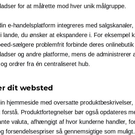
adser for at målrette mod hver unik målgruppe.
din e-handelsplatform integreres med salgskanaler, 
i lande, du ønsker at ekspandere i. For eksempel 
peed-sælgere problemfrit forbinde deres onlinebuti
adser og andre platforme, mens de administrerer a
og ordrer fra én centraliseret hub.
r dit websted
in hjemmeside med oversatte produktbeskrivelser, 
forstå. Produktfortegnelser bør også opdateres me
ante valuta, afhængigt af hvor kunderne handler, fo
og forsendelsespriser så gennemsigtige som muligt