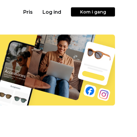
Pris
Log ind
Kom i gang