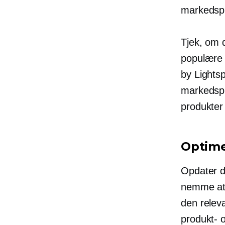
markedspl
Tjek, om 
populære 
by Lights
markedspl
produkter 
Optime
Opdater d
nemme at 
den relev
produkt- 