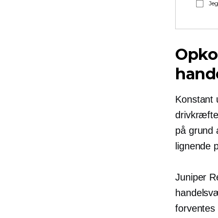
Jeg
Opko
hande
Konstant 
drivkræft
på grund a
lignende 
Juniper R
handelsvæ
forventes