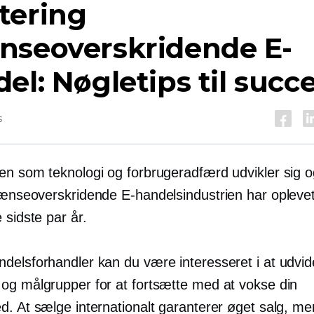
tering
nseoverskridende
E-
el: Nøgletips til succ
s
en som teknologi og forbrugeradfærd udvikler sig o
ænseoverskridende
E-handelsindustrien har opleve
 sidste par år.
delsforhandler kan du være interesseret i at udvide
og målgrupper for at fortsætte med at vokse din
d. At sælge internationalt garanterer øget salg, me