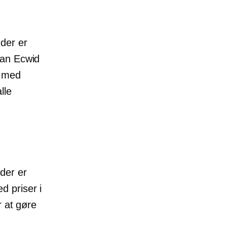
der er
kan Ecwid
k med
lle
der er
d priser i
r at gøre
.