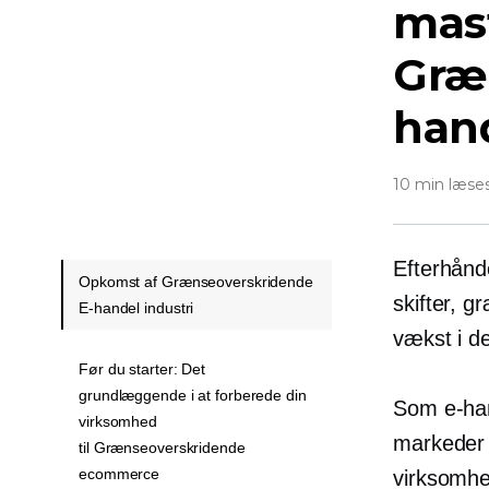
mas
Græ
hand
10 min læse
Efterhånd
Opkomst af Grænseoverskridende
skifter,
gr
E-handel industri
vækst i de
Før du starter: Det
grundlæggende i at forberede din
Som e-han
virksomhed
markeder 
til Grænseoverskridende
ecommerce
virksomhe