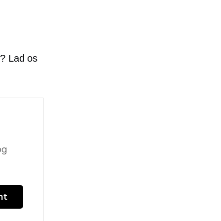
? Lad os
og
nt