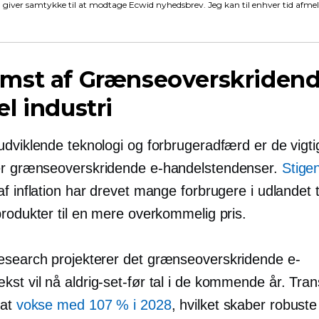
 giver samtykke til at modtage Ecwid nyhedsbrev. Jeg kan til enhver tid afme
mst af
Grænseoverskriden
l industri
udviklende teknologi og forbrugeradfærd er de vigti
er
grænseoverskridende
e-handelstendenser.
Stige
f inflation har drevet mange forbrugere i udlandet ti
produkter til en mere overkommelig pris.
esearch projekterer det
grænseoverskridende
e-
kst vil nå
aldrig-set-før
tal i de kommende år. Tran
 at
vokse med 107 % i 2028
, hvilket skaber robuste