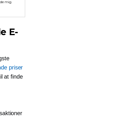
lde mig.
de
E-
gste
nde priser
l at finde
saktioner