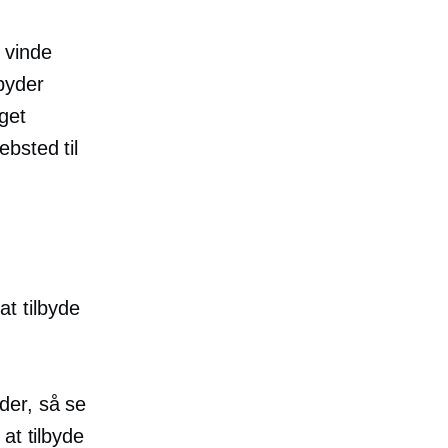
t vinde
lbyder
get
bsted til
at tilbyde
der, så se
at tilbyde