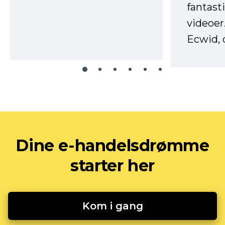
fantast
videoer
Ecwid, 
Dine e-handelsdrømme
starter her
Kom i gang