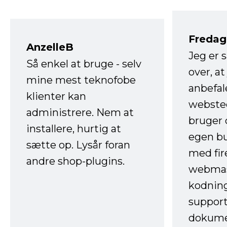
Fredag 
AnzelleB
Jeg er 
Så enkel at bruge - selv
over, at
mine mest teknofobe
anbefal
klienter kan
websted
administrere. Nem at
bruger 
installere, hurtig at
egen b
sætte op. Lysår foran
med fir
andre shop-plugins.
webmas
kodnin
support
dokume