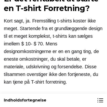
en
T-shirt
Forretning?
Kort sagt, ja. Fremstilling
t-shirts
koster ikke
meget. Startende fra et grundlæggende design
til et meget komplekst,
t-shirts
kan sælges
imellem
$ 10- $ 70.
Mens
designomkostningerne er en
en gang
ting, de
eneste omkostninger, du skal betale, er
materiale, udskrivning og forsendelse. Disse
tilsammen overstiger ikke den fortjeneste, du
kan tjene på
T-shirt
forretning.
Sådan starter du et lavt
Indholdsfortegnelse