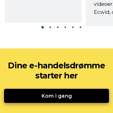
videoer
Ecwid, 
Dine e-handelsdrømme
starter her
Kom i gang