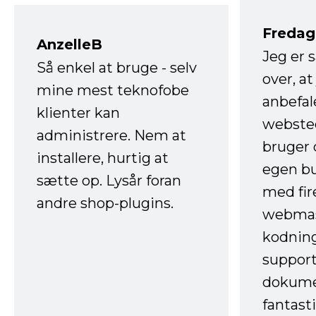
Fredag 
AnzelleB
Jeg er 
Så enkel at bruge - selv
over, at
mine mest teknofobe
anbefal
klienter kan
websted
administrere. Nem at
bruger 
installere, hurtig at
egen b
sætte op. Lysår foran
med fir
andre shop-plugins.
webmas
kodnin
support
dokume
fantast