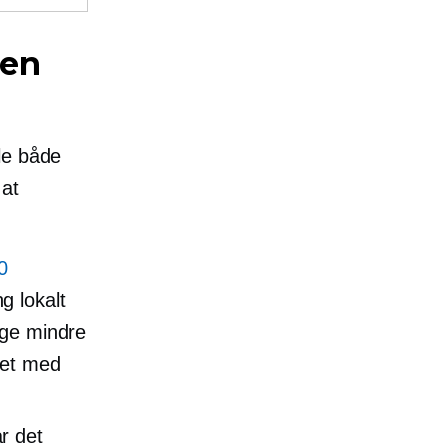
 en
le både
 at
0
g lokalt
uge mindre
det med
r det