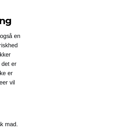
ing
 også en
riskhed
kker
 det er
ke er
eer vil
isk mad.