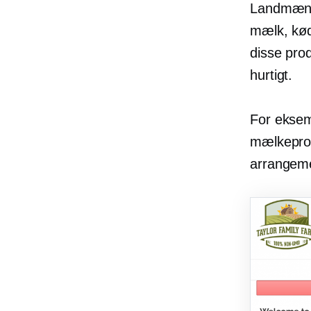
Landmænd 
mælk, kød
disse prod
hurtigt.
For ekse
mælkeprod
arrangeme