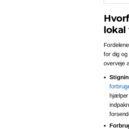
Hvorf
lokal
Fordelene
for dig og
overveje a
Stigni
forbrug
hjælper
indpakn
forsend
Forbrug