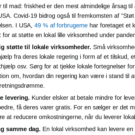
til mad: friskhed er den mest almindelige årsag til
i USA.
Covid-19
bidrog også til fremkomsten af ​​"Støt 
lsen. I USA,
49 % af forbrugerne
har foretaget et 
t for at støtte en lokal lille virksomhed under pande
ig støtte til lokale virksomheder.
Små virksomhed
jælp fra deres lokale regering i form af et tilskud, et
thjælp osv. Sørg for at tjekke lokale fortegnelser fo
tion om, hvordan din regering kan være i stand til a
rretningsdrømme.
re levering.
Kunder elsker at betale mindre for lever
edre, få deres varer gratis. For en sælger er det 
 at reducere omkostningerne, når du leverer lokal
ng samme dag.
En lokal virksomhed kan levere en