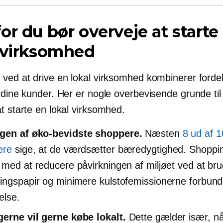
or du bør overveje at starte
 virksomhed
 ved at drive en lokal virksomhed kombinerer forde
 dine kunder. Her er nogle overbevisende grunde til
t starte en lokal virksomhed.
ngen af
øko-bevidste
shoppere.
Næsten
8 ud af 1
ere
sige, at de værdsætter bæredygtighed. Shoppin
 med at reducere påvirkningen af ​​miljøet ved at br
ingspapir og minimere kulstofemissionerne forbun
else.
erne vil gerne købe lokalt.
Dette gælder især, nå