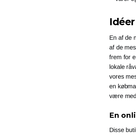
Idéer
En af de m
af ​​de m
frem for 
lokale råv
vores mes
en
købma
være med t
En onl
Disse buti