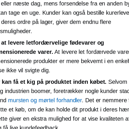
ller næste dag, mens forsendelse fra en anden b
an tage en uge. Kunder kan også bestille kurerlever
 deres ordre
på lager,
giver dem endnu flere
gsmuligheder.
 at levere letfordærvelige fødevarer og
mensionerede varer.
At levere let fordærvede varer
ensionerede produkter er mere bekvemt i en enkelt
e ikke vil svigte dig.
kan få et kig på produktet inden købet.
Selvom 
g industrien boomer, foretrækker nogle kunder stad
ind
mursten og mørtel
forhandler
. Det er nemmere 
utte et køb, om de kan holde dit produkt i deres hæ
tte giver en ekstra mulighed for at vise kvaliteten af 
g få live kundefeedback.