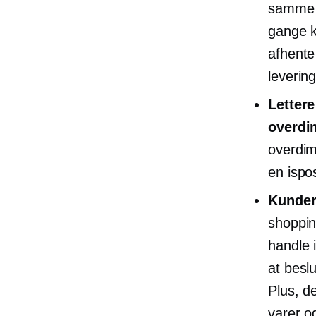
samme e
gange k
afhente
leverin
Lettere
overdi
overdim
en ispos
Kunder 
shoppin
handle 
at besl
Plus, de
varer o