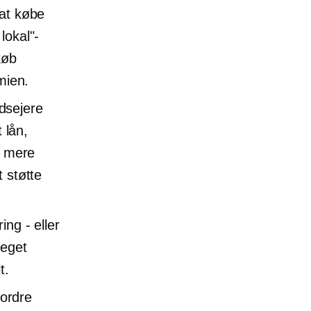
 at købe
lokal"-
køb
mien.
sejere
 lån,
r mere
t støtte
ing - eller
meget
t.
 ordre