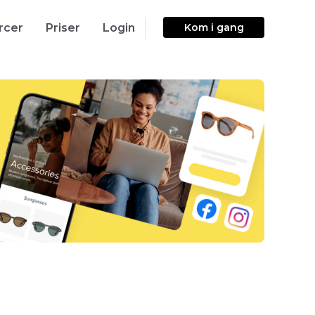
rcer
Priser
Login
Kom i gang