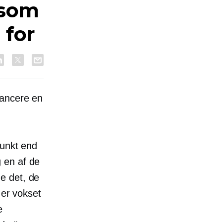
 som
 for
lancere en
punkt end
n af ​​de
e det, de
 er vokset
e