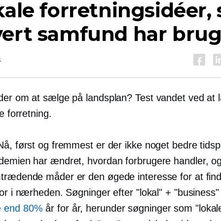
kale forretningsidéer,
ert samfund har brug
s
der om at sælge på landsplan? Test vandet ved at 
ne forretning.
Nå, først og fremmest er der ikke noget bedre tids
demien har ændret, hvordan forbrugere handler, og e
trædende måder er den øgede interesse for at find
or i nærheden. Søgninger efter "lokal" + "business"
 end 80%
år for år, herunder søgninger som "lokal