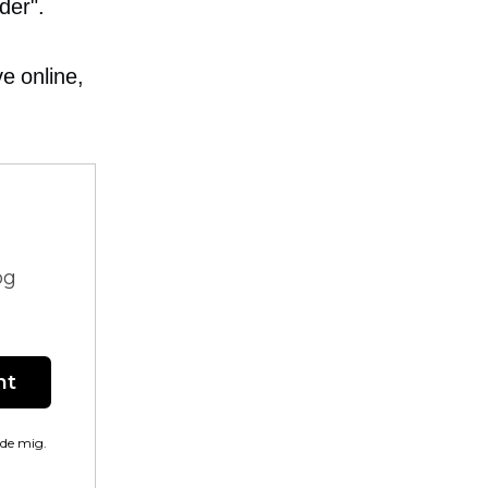
der".
ve online,
og
nt
lde mig.