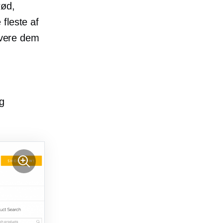
rød,
fleste af
levere dem
g