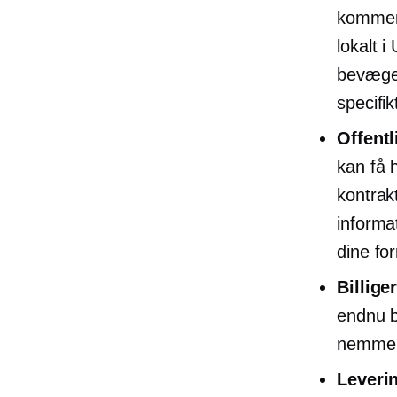
kommer 
lokalt 
bevæge
specifik
Offentl
kan få h
kontrak
informa
dine fo
Billige
endnu b
nemmere
Leveri