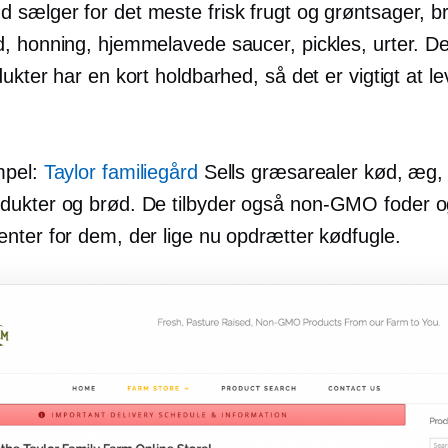
sælger for det meste frisk frugt og grøntsager, b
, honning, hjemmelavede saucer, pickles, urter. De 
ukter har en kort holdbarhed, så det er vigtigt at 
mpel:
Taylor familiegård
Sells
græsarealer
kød, æg,
ukter og brød. De tilbyder også
non-GMO
foder o
nter for dem, der lige nu opdrætter kødfugle.