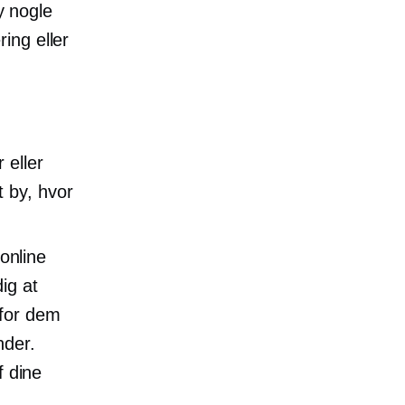
y nogle
ing eller
 eller
 by, hvor
online
ig at
for dem
nder.
​​dine