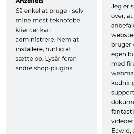
AnzelleB
Jeg er 
Så enkel at bruge - selv
over, at
mine mest teknofobe
anbefal
klienter kan
websted
administrere. Nem at
bruger 
installere, hurtig at
egen b
sætte op. Lysår foran
med fir
andre shop-plugins.
webmas
kodnin
support
dokume
fantast
videoer
Ecwid, 