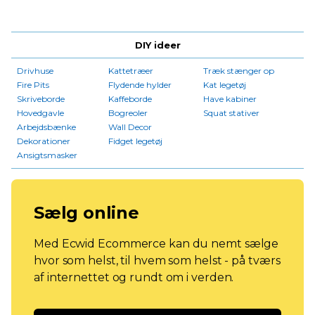
DIY ideer
Drivhuse
Kattetræer
Træk stænger op
Fire Pits
Flydende hylder
Kat legetøj
Skriveborde
Kaffeborde
Have kabiner
Hovedgavle
Bogreoler
Squat stativer
Arbejdsbænke
Wall Decor
Dekorationer
Fidget legetøj
Ansigtsmasker
Sælg online
Med Ecwid Ecommerce kan du nemt sælge
hvor som helst, til hvem som helst - på tværs
af internettet og rundt om i verden.