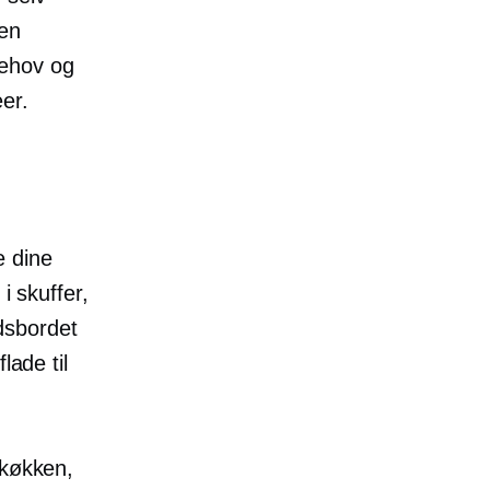
 en
behov og
er.
e dine
i skuffer,
dsbordet
lade til
 køkken,