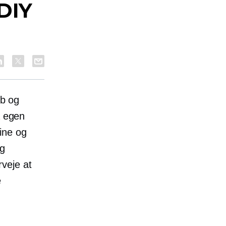
DIY
øb og
å egen
ine og
og
veje at
e