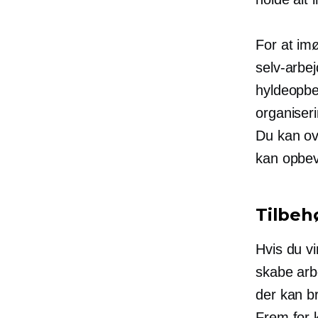
For at im
selv-arbej
hyldeopb
organiseri
Du kan ove
kan opbev
Tilbeh
Hvis du vi
skabe arbe
der kan b
Frem for 