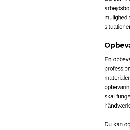
arbejdsbor
mulighed 
situatione
Opbeva
En opbeva
professio
materialer
opbevarin
skal funge
håndværk 
Du kan ogs