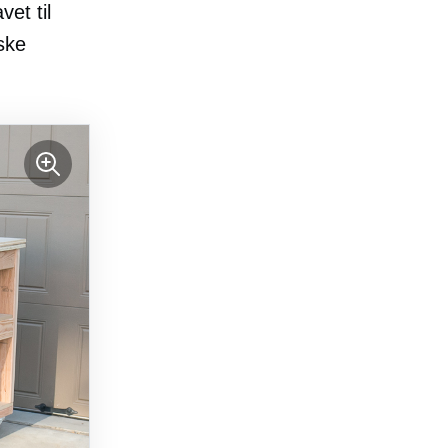
et til
ske