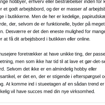
nge hobbyer, erhverv eller bestræbelser inden for 
r et godt arbejdsbord, og der er masser af arbejds
ge i butikkerne. Men de her er kedelige,
papirudskæ
de, der, selvom de er funktionelle, byder på meget li
ign. Desværre er det den eneste mulighed for mang
at få dit arbejdsbord i butikken eller online.
husejere foretrækker at have unikke ting, der passer
etning, men som ikke har tid til at lave et gør-det-s
d. Selvom det ikke er en almindelig hobby eller
rtikel, er det en, der er stigende i efterspørgsel 
ng. At komme ind i stueetagen af ​​en sådan trend er
irkelig vil have succes med din nye virksomhed.