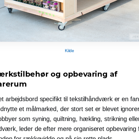
Kilde
rkstilbehør og opbevaring af
arerum
t arbejdsbord specifikt til tekstilhåndværk er en fan
nytte et målmarked, der stort set er blevet ignore
obbyer som syning, quiltning, hækling, strikning elle
dværk, leder de efter mere organiseret opbevaring f
inden for rækkevidde og på sin rette plads.