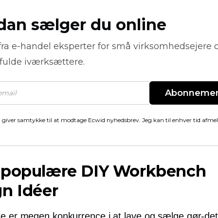
dan sælger du online
fra
e-handel
eksperter for små virksomhedsejere 
fulde iværksættere.
Abonneme
 giver samtykke til at modtage Ecwid nyhedsbrev. Jeg kan til enhver tid afme
 populære DIY Workbench
n Idéer
ke er megen konkurrence i at lave og sælge gør-det