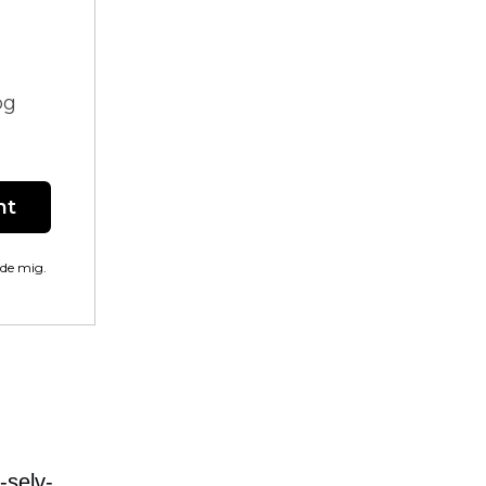
og
nt
lde mig.
-selv-