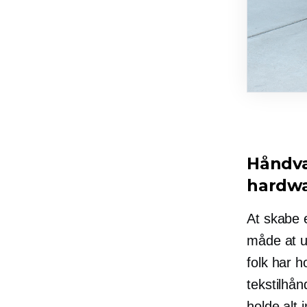
Håndvæ
hardw
At skabe e
måde at ud
folk har h
tekstilhån
holde alt 