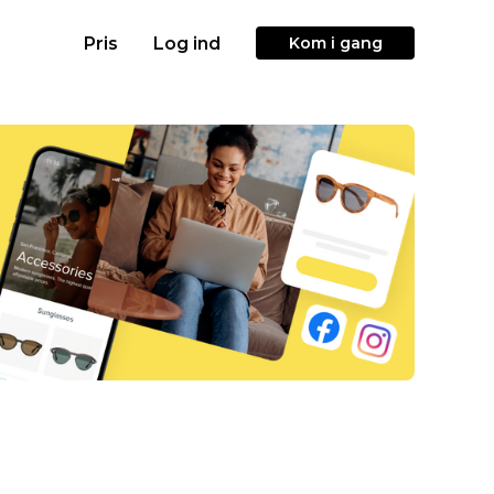
Pris
Log ind
Kom i gang