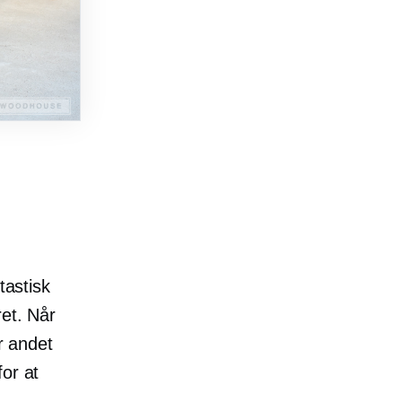
tastisk
ret. Når
r andet
or at