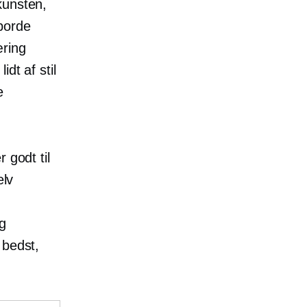
kunsten,
borde
ring
dt af stil
e
 godt til
elv
og
 bedst,