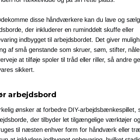
ødekomme disse håndværkere kan du lave og sælg
dsborde, der inkluderer en ruminddelt skuffe eller
evaring
indbygget
til arbejdsbordet. Det giver muligh
ng af små genstande som skruer, søm, stifter, nåle,
rveje at tilføje spoler til tråd eller riller, så andre 
ares sikkert.
ør arbejdsbord
rkelig ønsker at forbedre DIY-arbejdsbænkespillet, 
jdsborde, der tilbyder let tilgængelige værktøjer og
ruges til næsten enhver form for håndværk eller tr
kun at inkludere
indbygget
opbevaring, hvilket stadi