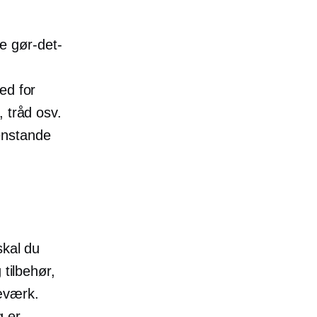
e gør-det-
ed for
 tråd osv.
genstande
skal du
 tilbehør,
æværk.
g er