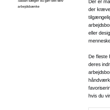
Sådan sælger du gør-det-selv
Der er ma
arbejdsbænke
der kræve
tilgængeli
arbejdsbor
eller des
mennesker 
De fleste 
deres indr
arbejdsbor
håndværksa
favoriseri
hvis du v