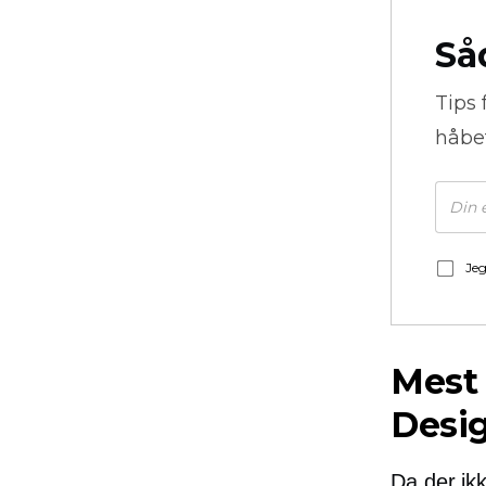
Så
Tips 
håbe
Jeg
Mest
Desig
Da der ik