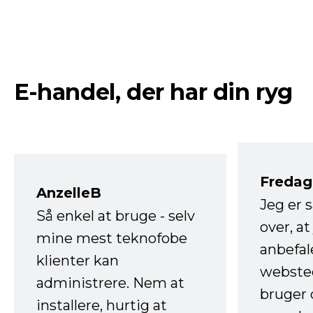
E-handel, der har din ryg
Fredag 
AnzelleB
Jeg er 
Så enkel at bruge - selv
over, at
mine mest teknofobe
anbefal
klienter kan
websted
administrere. Nem at
bruger 
installere, hurtig at