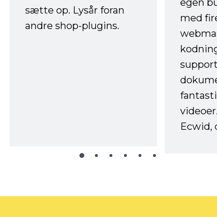
egen b
sætte op. Lysår foran
med fir
andre shop-plugins.
webmas
kodnin
support
dokume
fantast
videoer
Ecwid, 