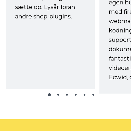
egen b
sætte op. Lysår foran
med fir
andre shop-plugins.
webmas
kodnin
support
dokume
fantast
videoer
Ecwid, 