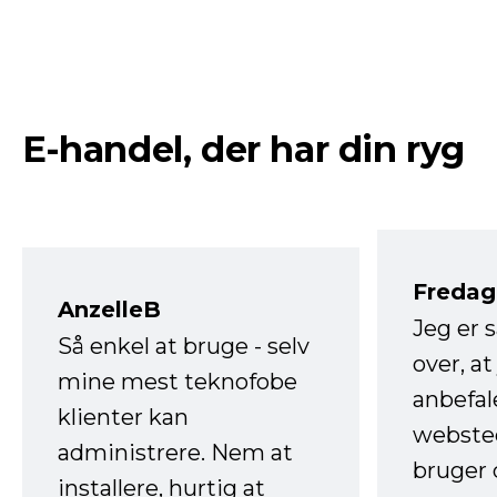
E-handel, der har din ryg
Fredag 
AnzelleB
Jeg er 
Så enkel at bruge - selv
over, at
mine mest teknofobe
anbefal
klienter kan
websted
administrere. Nem at
bruger 
installere, hurtig at