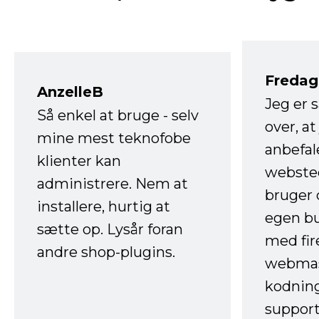
Fredag 
AnzelleB
Jeg er 
Så enkel at bruge - selv
over, at
mine mest teknofobe
anbefal
klienter kan
websted
administrere. Nem at
bruger 
installere, hurtig at
egen b
sætte op. Lysår foran
med fir
andre shop-plugins.
webmas
kodnin
support