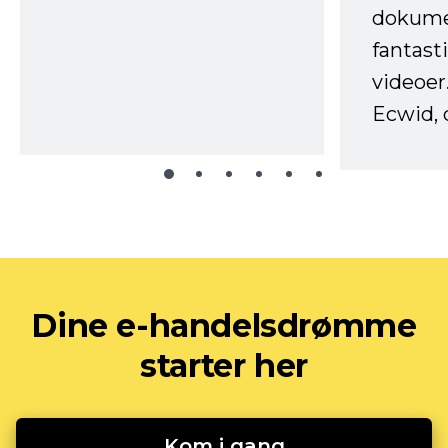
dokume
fantast
videoer
Ecwid, 
Dine e-handelsdrømme
starter her
Kom i gang