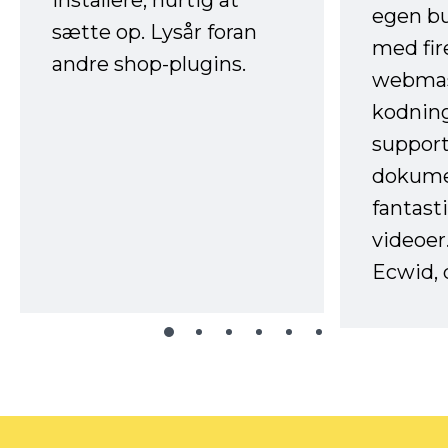
egen b
sætte op. Lysår foran
med fir
andre shop-plugins.
webmas
kodnin
support
dokume
fantast
videoer
Ecwid, 