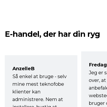
E-handel, der har din ryg
Fredag 
AnzelleB
Jeg er 
Så enkel at bruge - selv
over, at
mine mest teknofobe
anbefal
klienter kan
websted
administrere. Nem at
bruger 
installere, hurtig at