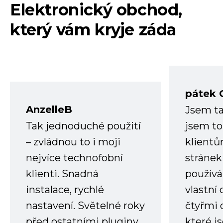
Elektronický obchod,
který vám kryje záda
pátek 
AnzelleB
Jsem ta
Tak jednoduché použití
jsem to
– zvládnou to i moji
klient
nejvíce technofobní
stránek 
klienti. Snadná
používá
instalace, rychlé
vlastní
nastavení. Světelné roky
čtyřmi 
před ostatními pluginy
které j