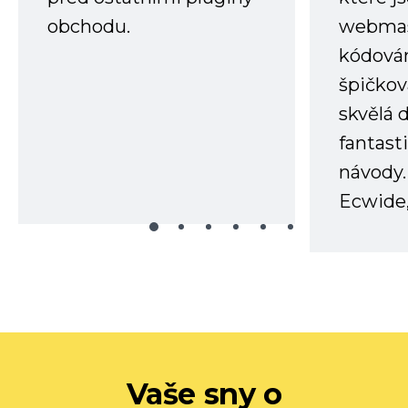
obchodu.
webmas
kódování
špičkov
skvělá
fantast
návody.
Ecwide,
Vaše sny o