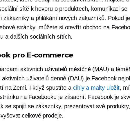
sociální sítě k hovoru o produktech, komunikaci se
mi zákazníky a přilákání nových zákazníků. Pokud je
bové stránky, můžete si otevřít obchod na Faceb
 a dalších sociálních sítích.
ook pro
E-commerce
liardami aktivních uživatelů měsíčně (MAU) a témě
i aktivních uživatelů denně (DAU) je Facebook nejob
ítí na Zemi. I když spustíte a
cihly a malty
uložit
, mí
stránku na Facebooku je zásadní. Facebook je skv
ak se spojit se zákazníky, prezentovat své produkty
zvyšovat celkové prodeje.