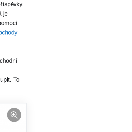
příspěvky.
 je
 pomocí
bchody
bchodní
a
upit. To