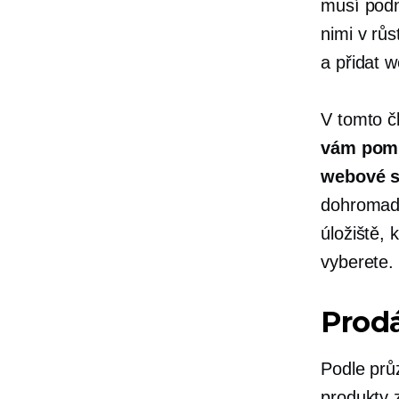
musí podni
nimi v rů
a přidat w
V tomto 
vám po
webové s
dohromad
úložiště, 
vyberete.
Prodá
Podle prů
produkty z