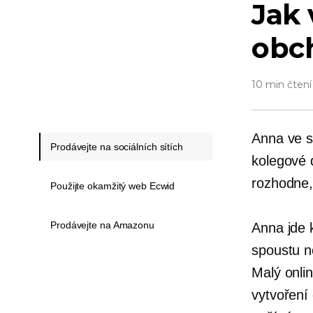
Jak 
obc
10 min čtení
Anna ve s
Prodávejte na sociálních sítích
kolegové d
rozhodne, 
Použijte okamžitý web Ecwid
Prodávejte na Amazonu
Anna jde k
spoustu n
Malý onli
vytvoření