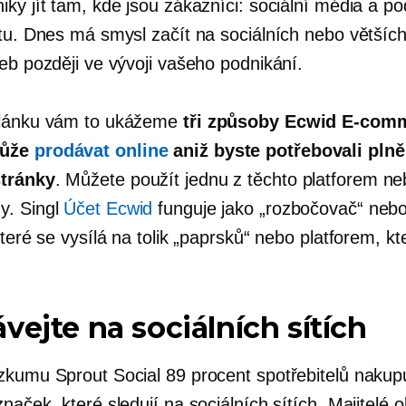
ky jít tam, kde jsou zákazníci: sociální média a p
stu. Dnes má smysl začít na sociálních nebo větší
eb později ve vývoji vašeho podnikání.
článku vám to ukážeme
tři způsoby Ecwid
E-com
může
prodávat online
aniž byste potřebovali plně
tránky
. Můžete použít jednu z těchto platforem ne
y. Singl
Účet Ecwid
funguje jako „rozbočovač“ nebo
které se vysílá na tolik „paprsků“ nebo platforem, kt
vejte na sociálních sítích
zkumu Sprout Social 89 procent spotřebitelů nakup
naček, které sledují na sociálních sítích. Majitelé