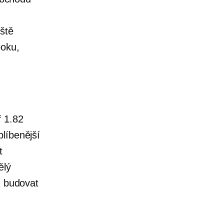
ště
ooku,
ř 1.82
líbenější
t
ělý
, budovat