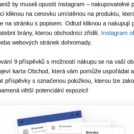
 aniž by museli opustit Instagram – nakupovatelné 
ci kliknou na cenovku umístěnou na produktu, která
e na stránku s popisem. Odtud kliknou a nakupují
latební brány, kterou obchodníci zřídili.
Instagram o
řeba webových stránek dohromady.
ování 9 příspěvků s možností nákupu se na vaší o
bjeví karta Obchod, která vám pomůže uspořádat 
t příspěvky s označenou položkou, kterou lze zako
namená větší potenciální expozici!