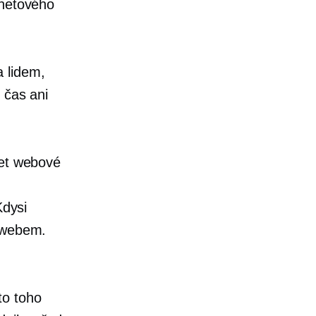
rnetového
 lidem,
 čas ani
řet webové
Kdysi
m webem.
to toho