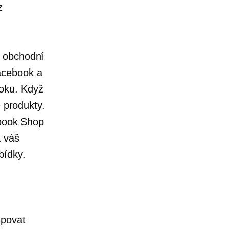
z
a obchodní
acebook a
oku. Když
e produkty.
ebook Shop
á váš
bídky.
upovat