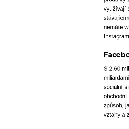
využívají 
stávající
nemáte we
Instagramu
Faceb
S 2.60 mi
miliardam
sociální s
obchodní 
způsob, j
vztahy a 