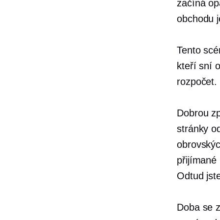
začíná op
obchodu j
Tento scé
kteří sní 
rozpočet.
Dobrou zp
stránky o
obrovských
přijímané
Odtud jste
Doba se z