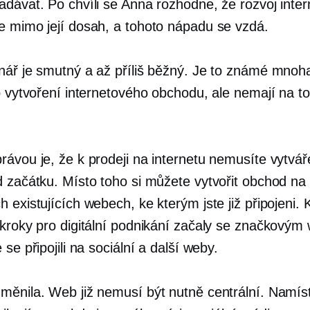
adávat. Po chvíli se Anna rozhodne, že rozvoj inte
e mimo její dosah, a tohoto nápadu se vzdá.
nář je smutný a až příliš běžný. Je to známé mnoha
o vytvoření internetového obchodu, ale nemají na to
rávou je, že k prodeji na internetu nemusíte vytvá
d začátku. Místo toho si můžete vytvořit obchod na
 existujících webech, ke kterým jste již připojeni. 
 kroky pro digitální podnikání začaly se značkový
 se připojili na sociální a další weby.
měnila. Web již nemusí být nutně centrální. Namís