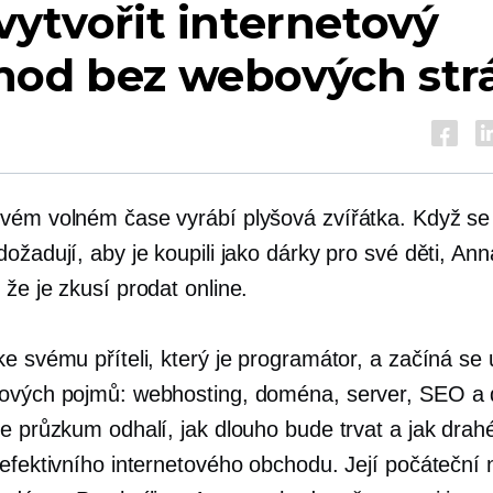
vytvořit internetový
hod bez webových str
vém volném čase vyrábí plyšová zvířátka. Když se 
ožadují, aby je koupili jako dárky pro své děti, Ann
že je zkusí prodat online.
e svému příteli, který je programátor, a začíná se 
ových pojmů: webhosting, doména, server, SEO a d
ne průzkum odhalí, jak dlouho bude trvat a jak drah
 efektivního internetového obchodu. Její počáteční