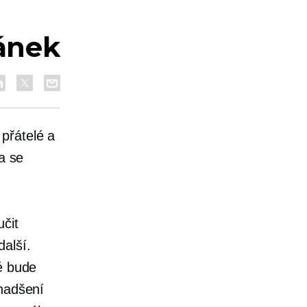
ánek
přátelé a
a se
učit
alší.
é bude
 nadšení