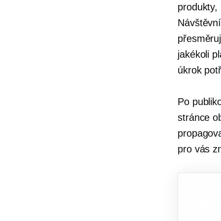
produkty,
Návštěvní
přesměruj
jakékoli p
úkrok
pot
Po publik
stránce o
propagova
pro vás z