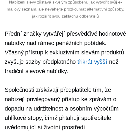
Nabízení slevy zůstává skvělým způsobem, jak vytvořit svůj e-
mailový seznam, ale neváhejte prozkoumat alternativní způsoby,
jak rozšířit svou základnu odběratelů
Přední značky vytvářejí přesvědčivé hodnotové
nabídky nad rámec peněžních pobídek.
Včasný přístup k exkluzivním slevám produktů
zvyšuje sazby předplatného
třikrát vyšší
než
tradiční slevové nabídky.
Společnosti získávají předplatitele tím, že
nabízejí privilegovaný přístup ke zprávám o
dopadu na udržitelnost a osobním výpočtům
uhlíkové stopy, čímž přitahují spotřebitele
uvědomující si životní prostředí.