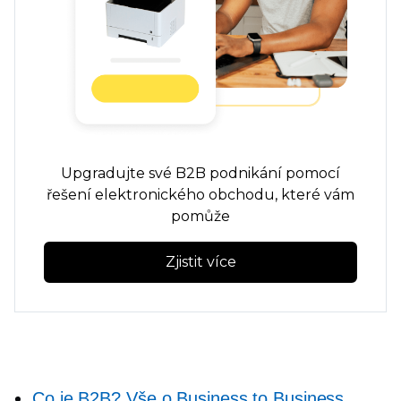
Upgradujte své B2B podnikání pomocí
řešení elektronického obchodu, které vám
pomůže
Zjistit více
Co je B2B? Vše o Business to Business