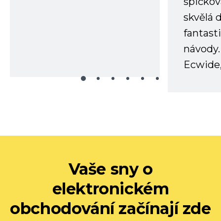
špičkov
skvělá
fantast
návody.
Ecwide,
Vaše sny o
elektronickém
obchodování začínají zde