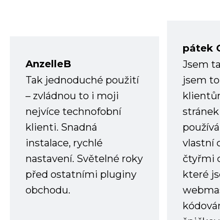
pátek 
AnzelleB
Jsem ta
Tak jednoduché použití
jsem to
– zvládnou to i moji
klient
nejvíce technofobní
stránek 
klienti. Snadná
používá
instalace, rychlé
vlastní
nastavení. Světelné roky
čtyřmi 
před ostatními pluginy
které j
obchodu.
webmas
kódování