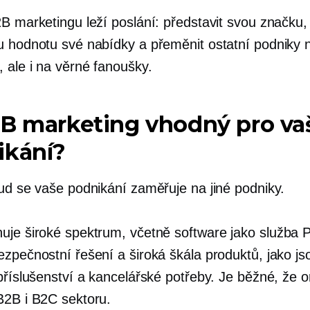
2B marketingu leží poslání: představit svou značku,
u hodnotu své nabídky a přeměnit ostatní podniky 
 ale i na věrné fanoušky.
2B marketing vhodný pro va
ikání?
kud se vaše podnikání zaměřuje na jiné podniky.
uje široké spektrum, včetně
software jako služba
P
ezpečnostní řešení a široká škála produktů, jako js
 příslušenství a kancelářské potřeby. Je běžné, že 
B2B i B2C sektoru.