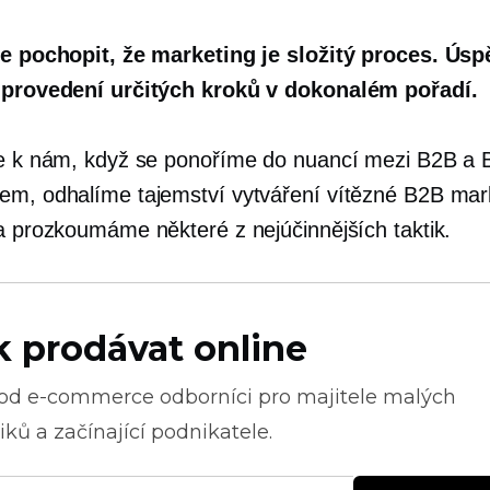
je pochopit, že marketing je složitý proces. Ús
 provedení určitých kroků v dokonalém pořadí.
se k nám, když se ponoříme do nuancí mezi B2B a
em, odhalíme tajemství vytváření vítězné B2B mar
 a prozkoumáme některé z nejúčinnějších taktik.
k prodávat online
 od
e-commerce
odborníci pro majitele malých
ků a začínající podnikatele.