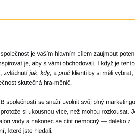
společnost je vaším hlavním cílem zaujmout potenc
inspirovat je, aby s vámi obchodovali. I když je tento 
, zvládnutí
jak
,
kdy
, a
proč
klienti by si měli vybrat,
ečnost skutečná
hra-měnič.
 společností se snaží uvolnit svůj plný marketing
, protože si ukousnou více, než mohou rozkousat. J
galon vody a nakonec se cítit
nemocný — daleko
z
í, které jste hledali.