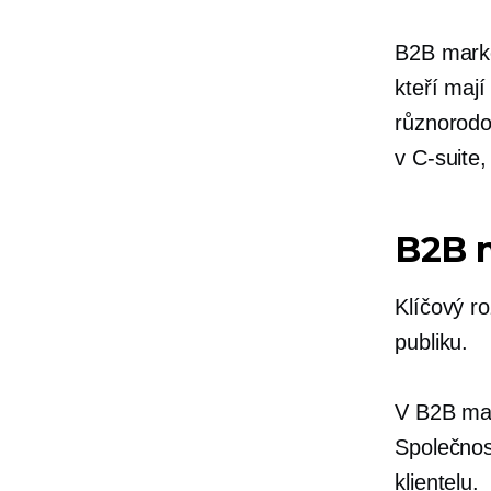
B2B market
kteří maj
různorod
v
C-suite,
B2B 
Klíčový r
publiku.
V B2B mar
Společnost
klientelu.