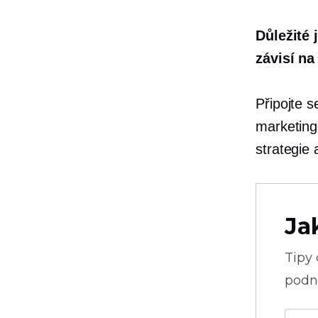
Důležité 
závisí na
Připojte 
marketing
strategie
Ja
Tipy
podni