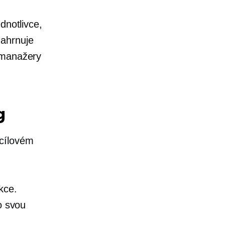
dnotlivce,
zahrnuje
 manažery
g
 cílovém
kce.
o svou