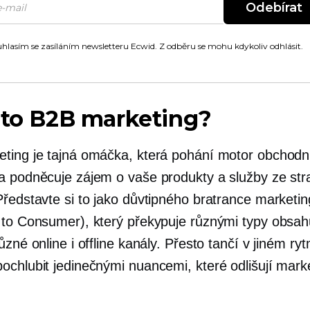
Odebírat
hlasím se zasíláním newsletteru Ecwid. Z odběru se mohu kdykoliv odhlásit.
 to B2B marketing?
ting je tajná omáčka, která pohání motor obchodn
a podněcuje zájem o vaše produkty a služby ze stra
Představte si to jako důvtipného bratrance marketi
 to Consumer), který překypuje různými typy obsah
ůzné online i offline kanály. Přesto tančí v jiném ry
ochlubit jedinečnými nuancemi, které odlišují mark