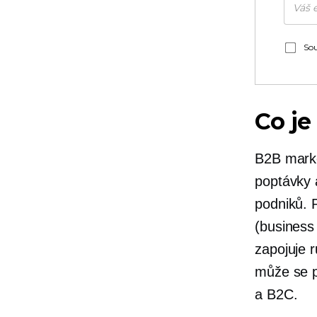
Sou
Co je
B2B marke
poptávky 
podniků. 
(business
zapojuje r
může se p
a B2C.