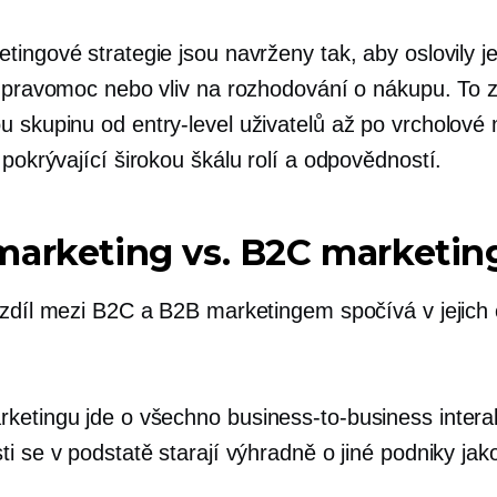
ingové strategie jsou navrženy tak, aby oslovily je
í pravomoc nebo vliv na rozhodování o nákupu. To 
ou skupinu od
entry-level
uživatelů až po vrcholové
pokrývající širokou škálu rolí a odpovědností.
marketing vs. B2C marketin
ozdíl mezi B2C a B2B marketingem spočívá v jejich
ketingu jde o všechno
business-to-business
intera
i se v podstatě starají výhradně o jiné podniky jak