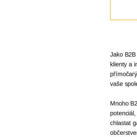
Jako B2B 
klienty a 
přímočarý
vaše spol
Mnoho B2B
potenciál
chlastat 
občerstven