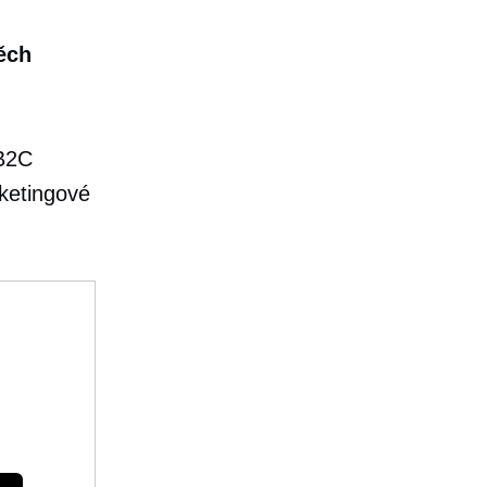
pěch
 B2C
ketingové