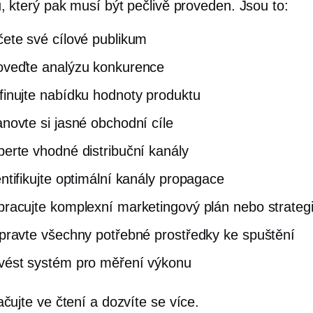
, který pak musí být pečlivě proveden. Jsou to:
čete své cílové publikum
oveďte analýzu konkurence
finujte nabídku hodnoty produktu
anovte si jasné obchodní cíle
berte vhodné distribuční kanály
entifikujte optimální kanály propagace
pracujte komplexní marketingový plán nebo strategi
ipravte všechny potřebné prostředky ke spuštění
vést systém pro měření výkonu
čujte ve čtení a dozvíte se více.