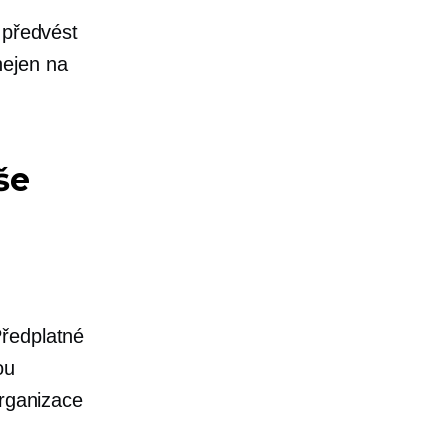
 předvést
nejen na
še
ředplatné
ou
organizace