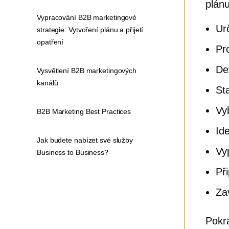
plánu
Vypracování B2B marketingové
Ur
strategie: Vytvoření plánu a přijetí
opatření
Pr
De
Vysvětlení B2B marketingových
kanálů
St
Vy
B2B Marketing Best Practices
Id
Jak budete nabízet své služby
Vy
Business to Business?
Př
Za
Pokra