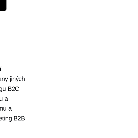
í
ny jiných
ngu B2C
u a
tmu a
eting B2B