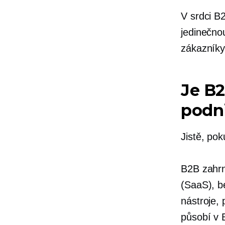
V srdci B
jedinečno
zákazníky,
Je B
podn
Jistě, po
B2B zahrn
(SaaS), b
nástroje,
působí v 