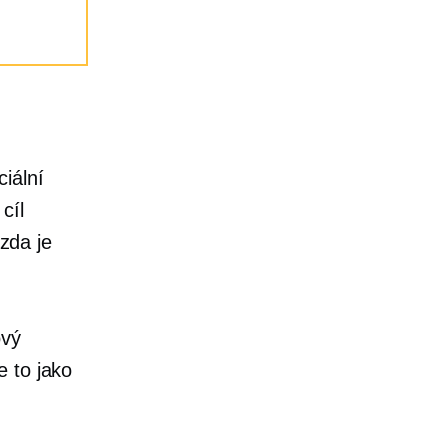
iální
cíl
 zda je
ový
e to jako