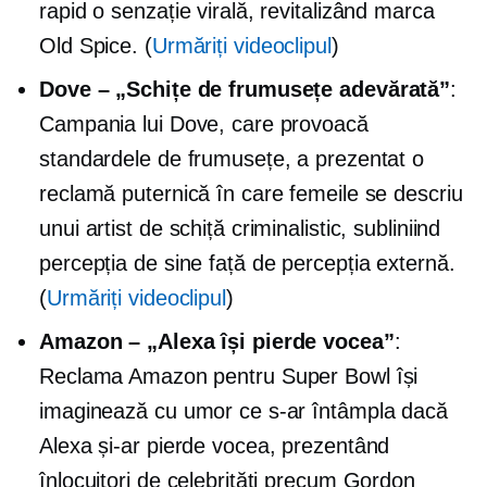
rapid o senzație virală, revitalizând marca
Old Spice. (
Urmăriți videoclipul
)
Dove – „Schițe de frumusețe adevărată”
:
Campania lui Dove, care provoacă
standardele de frumusețe, a prezentat o
reclamă puternică în care femeile se descriu
unui artist de schiță criminalistic, subliniind
percepția de sine
față de percepția externă.
(
Urmăriți videoclipul
)
Amazon – „Alexa își pierde vocea”
:
Reclama Amazon pentru Super Bowl își
imaginează cu umor ce s-ar întâmpla dacă
Alexa și-ar pierde vocea, prezentând
înlocuitori de celebrități precum Gordon