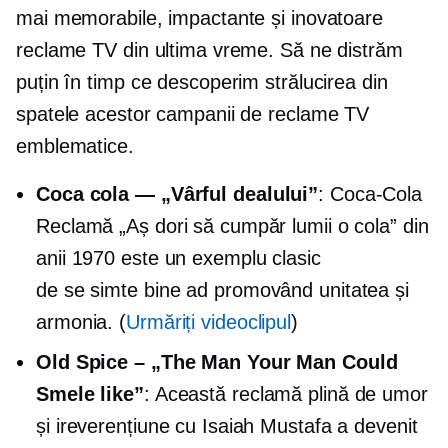
mai memorabile, impactante și inovatoare
reclame TV din ultima vreme. Să ne distrăm
puțin în timp ce descoperim strălucirea din
spatele acestor campanii de reclame TV
emblematice.
Coca cola
— „Vârful dealului”
:
Coca-Cola
Reclamă „Aș dori să cumpăr lumii o cola” din
anii 1970 este un exemplu clasic
de
se simte bine
ad promovând unitatea și
armonia. (
Urmăriți videoclipul
)
Old Spice – „The Man Your Man Could
Smele like”
: Această reclamă plină de umor
și ireverențiune cu Isaiah Mustafa a devenit