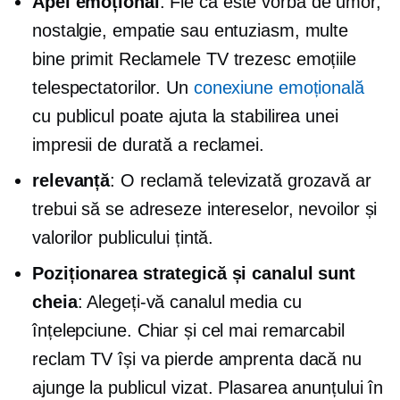
Apel emoțional
: Fie că este vorba de umor,
nostalgie, empatie sau entuziasm, multe
bine primit
Reclamele TV trezesc emoțiile
telespectatorilor. Un
conexiune emoțională
cu publicul poate ajuta la stabilirea unei
impresii de durată a reclamei.
relevanță
: O reclamă televizată grozavă ar
trebui să se adreseze intereselor, nevoilor și
valorilor publicului țintă.
Poziționarea strategică și canalul sunt
cheia
: Alegeți-vă canalul media cu
înțelepciune. Chiar și cel mai remarcabil
reclam TV își va pierde amprenta dacă nu
ajunge la publicul vizat. Plasarea anunțului în