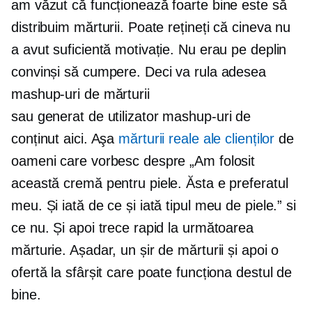
am văzut că funcționează foarte bine este să
distribuim mărturii. Poate rețineți că cineva nu
a avut suficientă motivație. Nu erau pe deplin
convinși să cumpere. Deci va rula adesea
mashup-uri de mărturii
sau
generat de utilizator
mashup-uri de
conținut aici. Aşa
mărturii reale ale clienților
de
oameni care vorbesc despre „Am folosit
această cremă pentru piele. Ăsta e preferatul
meu. Și iată de ce și iată tipul meu de piele.” si
ce nu. Și apoi trece rapid la următoarea
mărturie. Așadar, un șir de mărturii și apoi o
ofertă la sfârșit care poate funcționa destul de
bine.