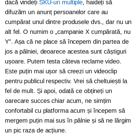
dacă vindeți
SKU-uri multiple
, haideți să
difuzăm un anunț persoanelor care au
cumpărat unul dintre produsele dvs., dar nu un
alt fel. O numim o „campanie X cumpărată, nu
Y”. Așa că ne place să începem din partea de
jos a pâlniei, deoarece acestea sunt câștiguri
ușoare. Putem testa câteva reclame video.
Este puțin mai ușor să creezi un videoclip
pentru publicul respectiv. Vrei să cheltuiești la
fel de mult. Și apoi, odată ce obțineți un
oarecare succes chiar acum, ne simțim
confortabil cu platforma acum și începem să
mergem puțin mai sus în pâlnie și să ne lărgim
un pic raza de acțiune.