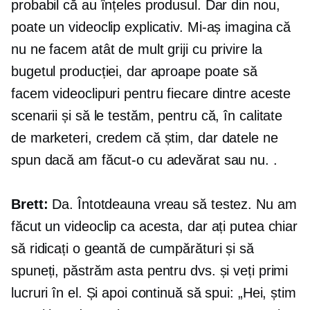
probabil că au înțeles produsul. Dar din nou,
poate un videoclip explicativ. Mi-aș imagina că
nu ne facem atât de mult griji cu privire la
bugetul producției, dar aproape poate să
facem videoclipuri pentru fiecare dintre aceste
scenarii și să le testăm, pentru că, în calitate
de marketeri, credem că știm, dar datele ne
spun dacă am făcut-o cu adevărat sau nu. .
Brett:
Da. Întotdeauna vreau să testez. Nu am
făcut un videoclip ca acesta, dar ați putea chiar
să ridicați o geantă de cumpărături și să
spuneți, păstrăm asta pentru dvs. și veți primi
lucruri în el. Și apoi continuă să spui: „Hei, știm