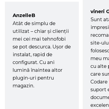
vineri 
AnzelleB
Sunt at
Atât de simplu de
impresi
utilizat – chiar și clienții
recoman
mei cei mai tehnofobi
site-ul
se pot descurca. Ușor de
foloses
instalat, rapid de
meu ma
configurat. Cu ani
cu alte
lumină înaintea altor
care su
plugin-uri pentru
Codare 
magazin.
suport 
docume
excelen