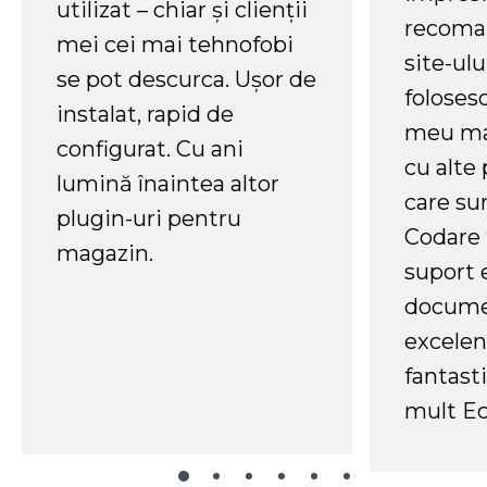
utilizat – chiar și clienții
recoman
mei cei mai tehnofobi
site-ul
se pot descurca. Ușor de
foloses
instalat, rapid de
meu ma
configurat. Cu ani
cu alte
lumină înaintea altor
care su
plugin-uri pentru
Codare 
magazin.
suport 
docume
excelen
fantast
mult Ec