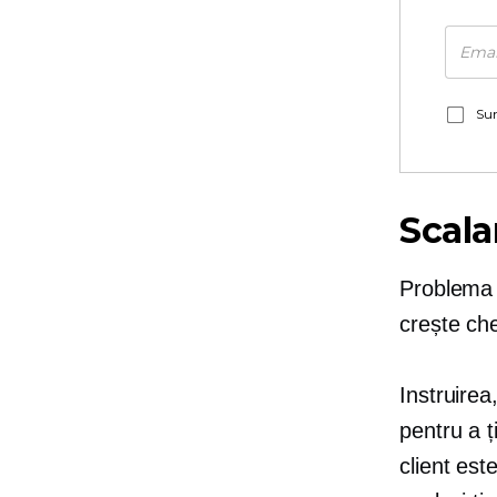
Sun
Scala
Problema c
crește che
Instruirea
pentru a ț
client est