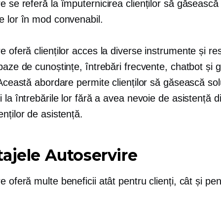
re
se referă la împuternicirea clienților să găsească s
e lor în mod convenabil.
re
oferă clienților acces la diverse instrumente și re
baze de cunoștințe, întrebări frecvente, chatbot și g
 Această abordare permite clienților să găsească solu
 la întrebările lor fără a avea nevoie de asistență d
nților de asistență.
tajele
Autoservire
re
oferă multe beneficii atât pentru clienți, cât și pen