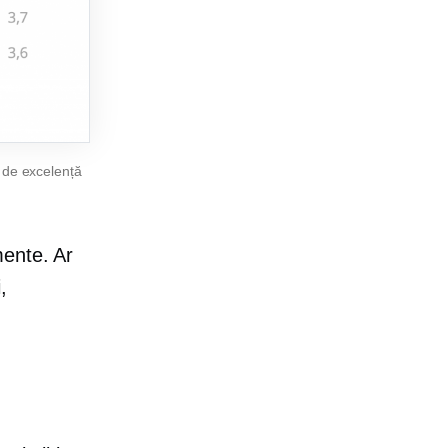
 de excelență
mente. Ar
,