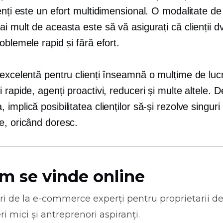
enți este un efort multidimensional. O modalitate de
i mult de aceasta este să vă asigurați că clienții dv
oblemele rapid și fără efort.
excelentă pentru clienți înseamnă o mulțime de lucr
 rapide, agenți proactivi, reduceri și multe altele. D
implică posibilitatea clienților să-și rezolve singuri
e, oricând doresc.
m se vinde online
ri de la
e-commerce
experți pentru proprietarii d
ri mici și antreprenori aspiranți.