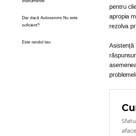
Instrumente
pentru cli
apropia ma
Dar dacă Autoservire Nu este
suficient?
rezolva pr
Este randul tau
Asistență 
răspunsuri
asemenea, 
problemel
Cu
Sfatu
aface