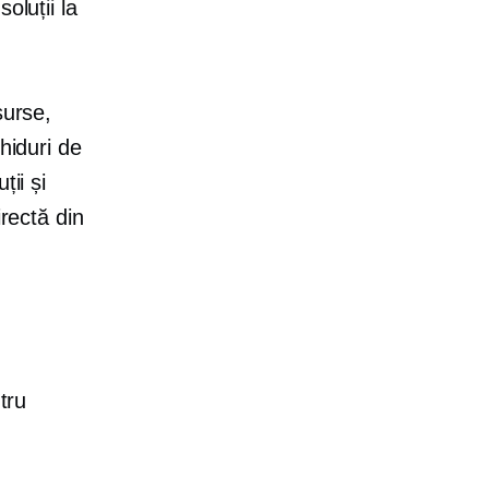
oluții la
surse,
hiduri de
ții și
irectă din
tru