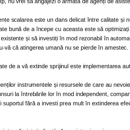
mp, nu vrei să angajezi o armată de agenți de asiste
ente
scalarea este un dans delicat între calitate și 
ate bună de a începe cu aceasta este să optimizați
existente și să investiți în mod rezonabil în automa
u-vă că atingerea umană nu se pierde în amestec.
ate de a vă extinde sprijinul este implementarea
au
ienților instrumentele și resursele de care au nevoi
nsuri la întrebările lor în mod independent, companii
 suportul fără a investi prea mult în extinderea efec