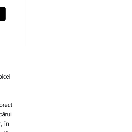
bicei
orect
cărui
, în