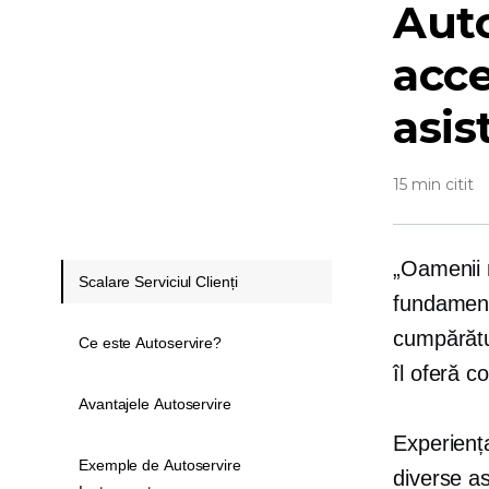
Auto
acce
asis
15 min citit
„Oamenii 
Scalare Serviciul Clienți
fundament
cumpărătu
Ce este Autoservire?
îl oferă c
Avantajele Autoservire
Experiența
Exemple de Autoservire
diverse a