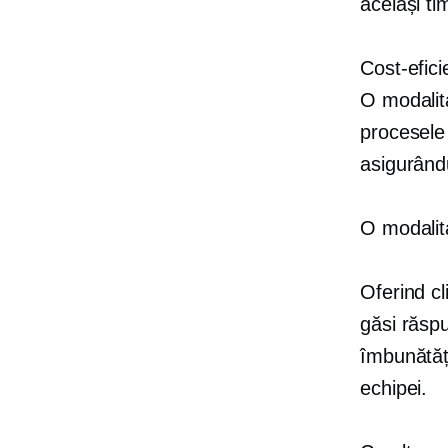
același ti
Cost-efici
O modalit
procesele 
asigurând
O modalit
Oferind cl
găsi răspu
îmbunătăți
echipei.