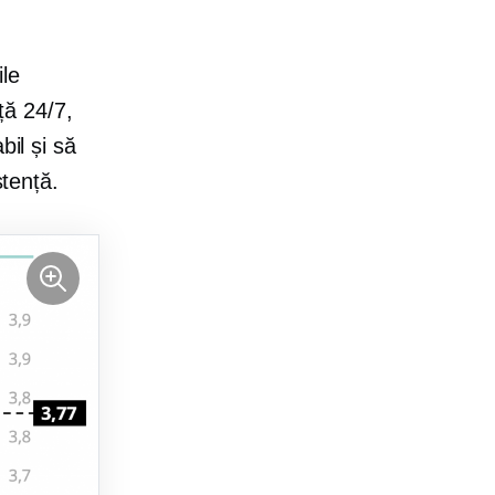
ile
nță 24/7,
bil și să
stență.