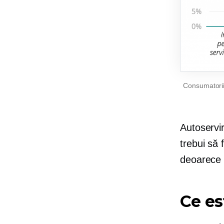
Consumatorii
Autoservi
trebui să 
deoarece 
Ce e