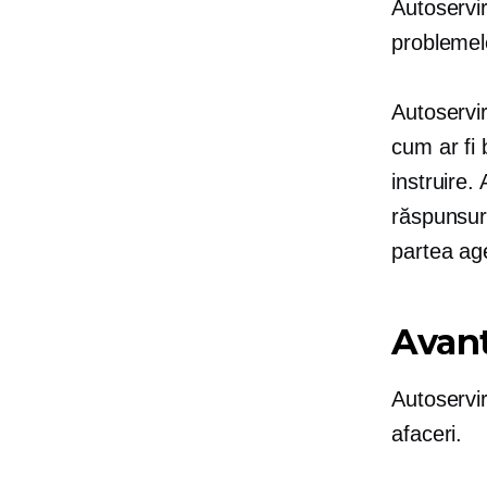
Autoservi
problemel
Autoservi
cum ar fi 
instruire.
răspunsuri
partea age
Avan
Autoservi
afaceri.