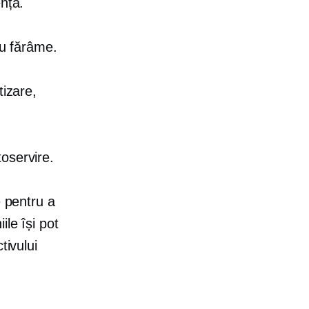
nță.
nu fărâme.
tizare,
toservire.
e pentru a
le își pot
tivului