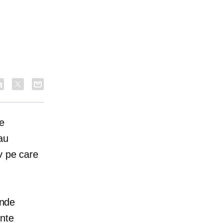
e
au
v pe care
inde
ente