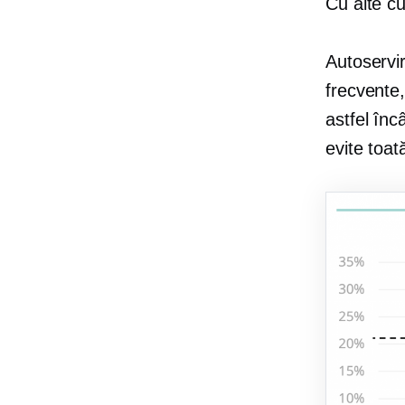
Cu alte cuv
Autoservi
frecvente,
astfel înc
evite toat