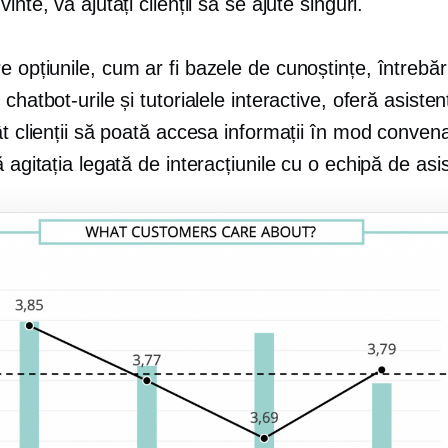
inte, vă ajutați clienții să se ajute singuri.
re
opțiunile, cum ar fi bazele de cunoștințe, întrebăr
 chatbot-urile și tutorialele interactive, oferă asiste
ât clienții să poată accesa informații în mod convena
ă agitația legată de interacțiunile cu o echipă de asi