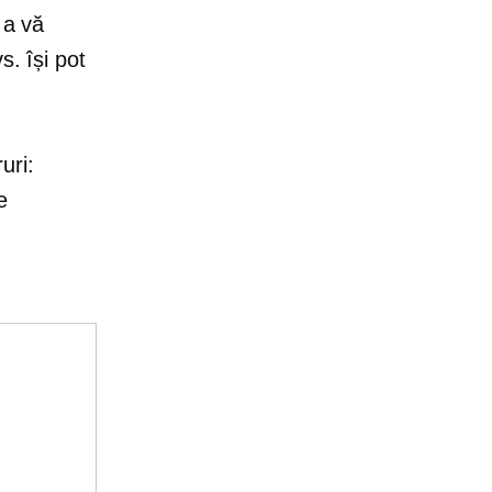
 a vă
s. își pot
uri:
e
e