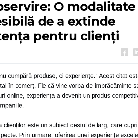
servire:
O modalitate
sibilă de a extinde
tența pentru clienți
nu cumpără produse, ci experiențe.” Acest citat est
al în comerț. Fie că vine vorba de îmbrăcăminte s
ri online, experiența a devenit un produs competiti
ompaniile.
 clienților este un subiect destul de larg, care cupr
specte. Prin urmare, oferirea unei experiențe excel