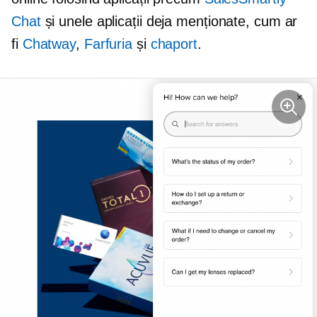
Chat
și unele aplicații deja menționate, cum ar
fi
Chatway
,
Farfuria
și
chaport
.