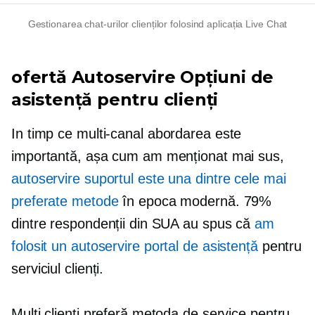
Gestionarea chat-urilor clienților folosind aplicația Live Chat
ofertă
Autoservire
Opțiuni de
asistență pentru clienți
In timp ce
multi-canal
abordarea este
importantă, așa cum am menționat mai sus,
autoservire
suportul este una dintre cele mai
preferate metode
în epoca modernă. 79%
dintre respondenții din SUA au spus că
am
folosit un
autoservire
portal de asistență
pentru
serviciul clienți.
Mulți clienți preferă metoda de service pentru