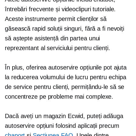
întrebări frecvente și videoclipuri tutoriale.
Aceste instrumente permit clienților să
găsească rapid soluții singuri, fără a fi nevoiți
să aștepte asistență din partea unui
reprezentant al serviciului pentru clienți.
În plus, oferirea
autoservire
opțiunile pot ajuta
la reducerea volumului de lucru pentru echipa
de service pentru clienți, permițându-le să se
concentreze pe probleme mai complexe.
Dacă aveți un magazin Ecwid, puteți adăuga
autoservire
opțiuni folosind aplicații precum
chaport
și
Secțiunea FAQ
. Unele dintre