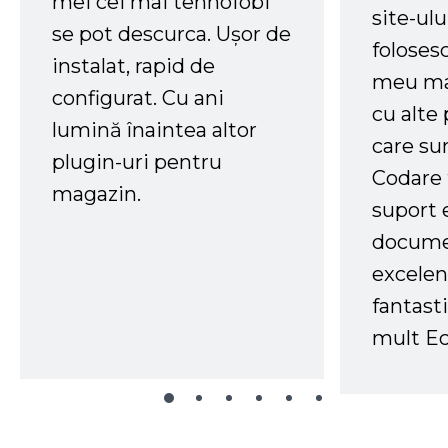
mei cei mai tehnofobi
site-ul
se pot descurca. Ușor de
foloses
instalat, rapid de
meu ma
configurat. Cu ani
cu alte
lumină înaintea altor
care su
plugin-uri pentru
Codare 
magazin.
suport 
docume
excelen
fantast
mult Ec