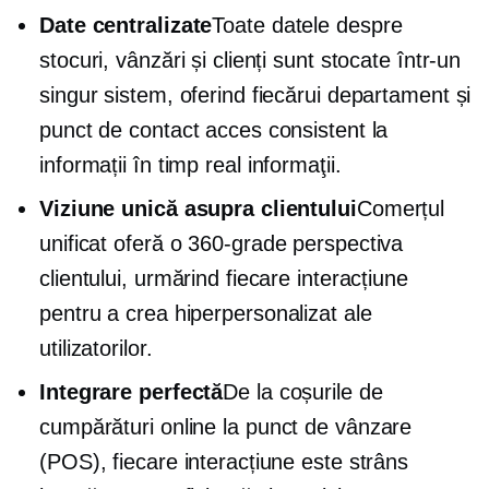
Date centralizate
Toate datele despre
stocuri, vânzări și clienți sunt stocate într-un
singur sistem, oferind fiecărui departament și
punct de contact acces consistent la
informații
în timp real
informaţii.
Viziune unică asupra clientului
Comerțul
unificat oferă o
360-grade
perspectiva
clientului, urmărind fiecare interacțiune
pentru a crea
hiperpersonalizat
ale
utilizatorilor.
Integrare perfectă
De la coșurile de
cumpărături online la
punct de vânzare
(POS), fiecare interacțiune este strâns