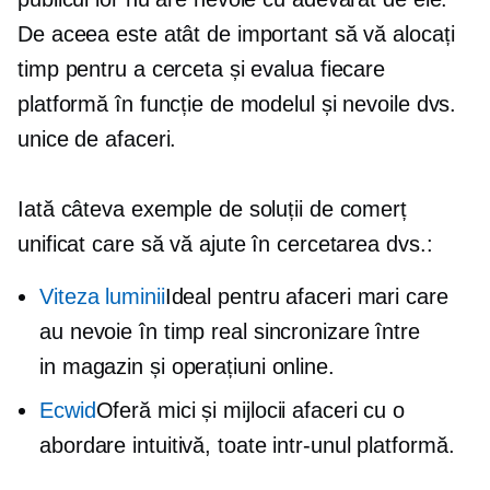
De aceea este atât de important să vă alocați
timp pentru a cerceta și evalua fiecare
platformă în funcție de modelul și nevoile dvs.
unice de afaceri.
Iată câteva exemple de soluții de comerț
unificat care să vă ajute în cercetarea dvs.:
Viteza luminii
Ideal pentru afaceri mari care
au nevoie
în timp real
sincronizare între
in magazin
și operațiuni online.
Ecwid
Oferă mici și
mijlocii
afaceri cu o
abordare intuitivă,
toate intr-unul
platformă.