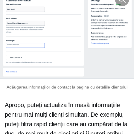
Adăugarea informațiilor de contact la pagina cu detaliile clientului
Apropo, puteți actualiza în masă informațiile
pentru mai mulți clienți simultan. De exemplu,
puteți filtra rapid clienții care au cumpărat de la
dvs. de mai mult de cinci ori și îi puteți atribui