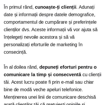
În primul rând,
cunoaște-ți clienții
. Adunați
date și informații despre datele demografice,
comportamentul de cumpărare și preferințele
clienților dvs. Aceste informații vă vor ajuta să
înțelegeți nevoile acestora și să vă
personalizați eforturile de marketing în
consecință.
În al doilea rând,
depuneți eforturi pentru o
comunicare la timp și consecventă
cu clienții
tăi. Acest lucru poate fi prin e-mail sau chiar
bine
de modă veche
apeluri telefonice.
Menținerea unei linii de comunicare deschisă
arată clienților tăi că prețuiești opiniile și