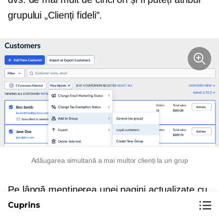
grupului „Clienți fideli”.
Adăugarea simultană a mai multor clienți la un grup
Pe lângă menținerea unei pagini actualizate cu
detaliile clienților, asigurați-vă că includeți
Cuprins