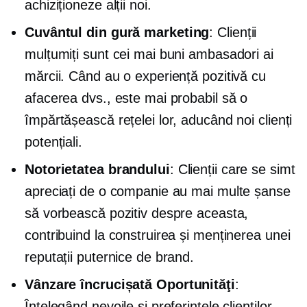
achiziționeze alții noi.
Cuvântul din gură
marketing
: Clienții
mulțumiți sunt cei mai buni ambasadori ai
mărcii. Când au o experiență pozitivă cu
afacerea dvs., este mai probabil să o
împărtășească rețelei lor, aducând noi clienți
potențiali.
Notorietatea brandului
: Clienții care se simt
apreciați de o companie au mai multe șanse
să vorbească pozitiv despre aceasta,
contribuind la construirea și menținerea unei
reputații puternice de brand.
Vânzare încrucișată
Oportunităţi
:
Înțelegând nevoile și preferințele clienților