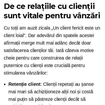
De ce relațiile cu clienții
sunt vitale pentru vânzări
Cu toții am auzit zicala „Un client fericit este un
client loial”. Dar adevărul din spatele acestei
afirmații merge mult mai adânc decât doar
satisfacerea clienților tăi. Iată câteva motive
cheie pentru care construirea de relații
puternice cu clienții este crucială pentru
stimularea vânzărilor:
Retenție client
: Clienții repetați au șanse
mai mari să achiziționeze alții noi și costă
mai puțin să păstreze clienții decât să