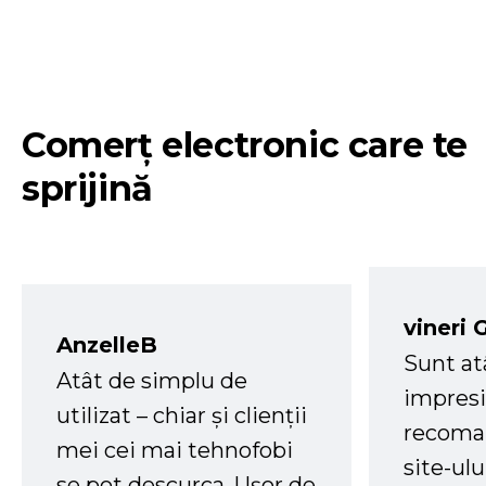
Comerț electronic care te
sprijină
vineri 
AnzelleB
Sunt at
Atât de simplu de
impresi
utilizat – chiar și clienții
recoman
mei cei mai tehnofobi
site-ul
se pot descurca. Ușor de