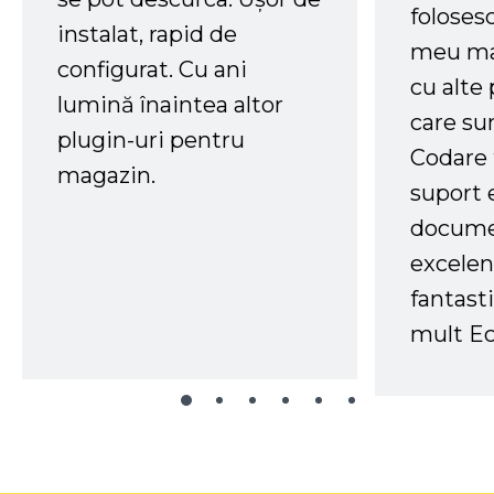
foloses
instalat, rapid de
meu ma
configurat. Cu ani
cu alte
lumină înaintea altor
care su
plugin-uri pentru
Codare 
magazin.
suport 
docume
excelen
fantast
mult Ec