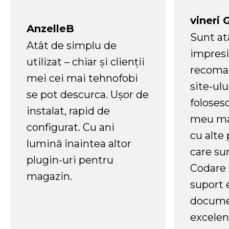
vineri 
AnzelleB
Sunt at
Atât de simplu de
impresi
utilizat – chiar și clienții
recoman
mei cei mai tehnofobi
site-ul
se pot descurca. Ușor de
foloses
instalat, rapid de
meu ma
configurat. Cu ani
cu alte
lumină înaintea altor
care su
plugin-uri pentru
Codare 
magazin.
suport 
docume
excelen