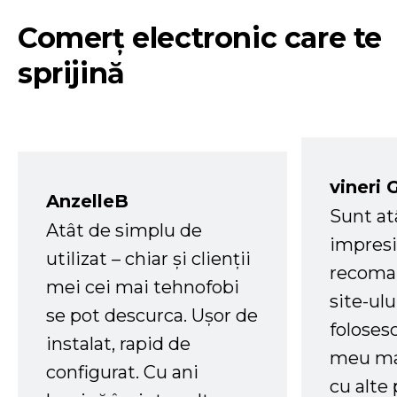
Comerț electronic care te
sprijină
vineri 
AnzelleB
Sunt at
Atât de simplu de
impresi
utilizat – chiar și clienții
recoman
mei cei mai tehnofobi
site-ul
se pot descurca. Ușor de
foloses
instalat, rapid de
meu ma
configurat. Cu ani
cu alte