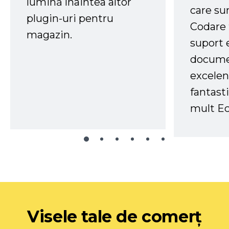
lumină înaintea altor
care su
plugin-uri pentru
Codare 
magazin.
suport 
docume
excelen
fantast
mult Ec
Visele tale de comerț