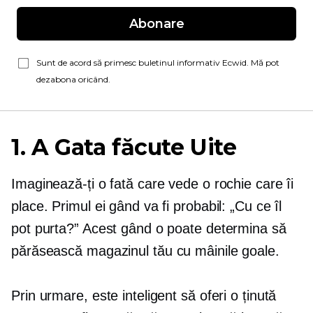
Abonare
Sunt de acord să primesc buletinul informativ Ecwid. Mă pot
dezabona oricând.
1. A
Gata făcute
Uite
Imaginează-ți o fată care vede o rochie care îi
place. Primul ei gând va fi probabil: „Cu ce ​​îl
pot purta?” Acest gând o poate determina să
părăsească magazinul tău
cu mâinile goale.
Prin urmare, este inteligent să oferi o ținută