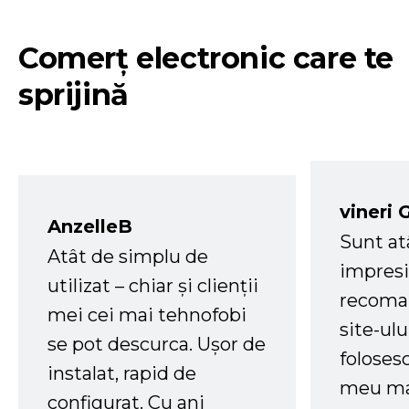
Comerț electronic care te
sprijină
vineri 
AnzelleB
Sunt at
Atât de simplu de
impresi
utilizat – chiar și clienții
recoman
mei cei mai tehnofobi
site-ul
se pot descurca. Ușor de
foloses
instalat, rapid de
meu ma
configurat. Cu ani