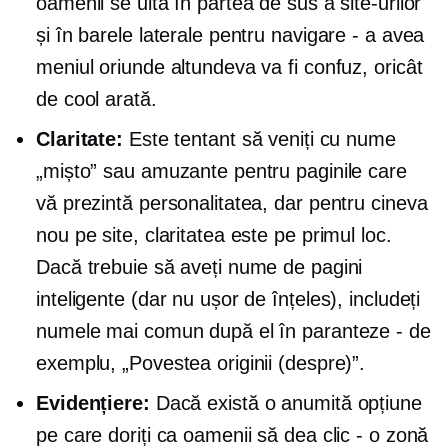
oamenii se uită în partea de sus a site-urilor
și în barele laterale pentru navigare - a avea
meniul oriunde altundeva va fi confuz, oricât
de cool arată.
Claritate:
Este tentant să veniți cu nume
„mișto” sau amuzante pentru paginile care
vă prezintă personalitatea, dar pentru cineva
nou pe site, claritatea este pe primul loc.
Dacă trebuie să aveți nume de pagini
inteligente (dar nu ușor de înțeles), includeți
numele mai comun după el în paranteze - de
exemplu, „Povestea originii (despre)”.
Evidențiere:
Dacă există o anumită opțiune
pe care doriți ca oamenii să dea clic - o zonă