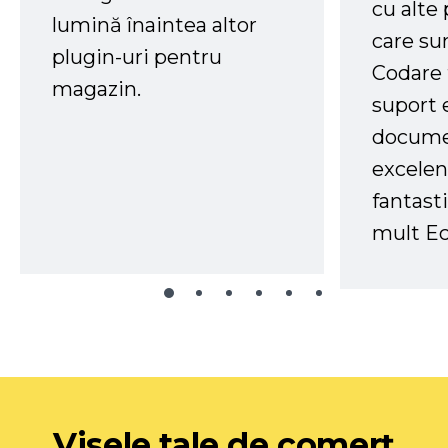
cu alte
lumină înaintea altor
care su
plugin-uri pentru
Codare 
magazin.
suport 
docume
excelen
fantast
mult Ec
Visele tale de comerț