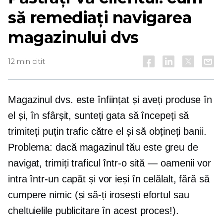
să remediați navigarea
magazinului dvs
12 min citit
Magazinul dvs. este înființat și aveți produse în
el și, în sfârșit, sunteți gata să începeți să
trimiteți puțin trafic către el și să obțineți banii.
Problema: dacă magazinul tău este greu de
navigat, trimiți traficul într-o sită — oamenii vor
intra într-un capăt și vor ieși în celălalt, fără să
cumpere nimic (și să-ți irosești efortul sau
cheltuielile publicitare în acest proces!).