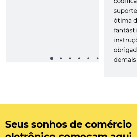
codific
suporte 
ótima 
fantást
instruç
obrigad
demais
Seus sonhos de comércio
eletrônico começam aqui