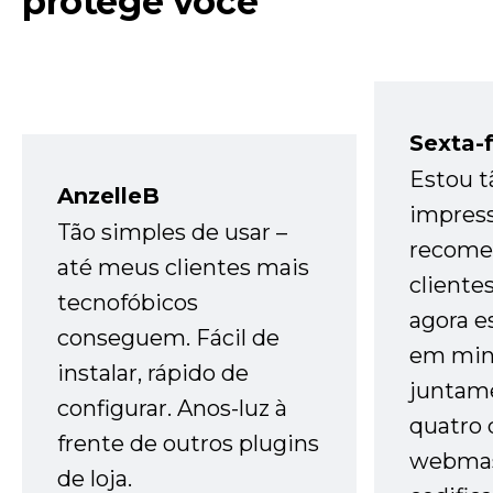
protege você
Sexta-f
Estou t
AnzelleB
impres
Tão simples de usar –
recome
até meus clientes mais
cliente
tecnofóbicos
agora e
conseguem. Fácil de
em minh
instalar, rápido de
juntam
configurar. Anos-luz à
quatro 
frente de outros plugins
webmas
de loja.