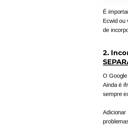
É importa
Ecwid ou 
de incorp
2. Inc
SEPAR
O Google 
Ainda é i
sempre ex
Adicionar
problemas