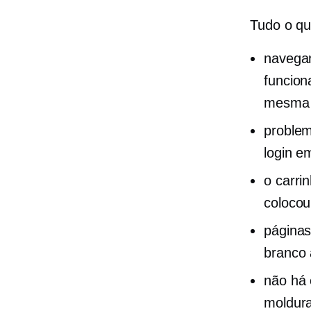
Tudo o qu
navegan
funcion
mesma 
problem
login e
o carri
colocou
páginas
branco
não há 
moldura