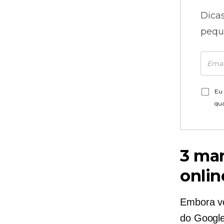
Dica
pequ
Eu 
qu
3 man
onlin
Embora vo
do Google