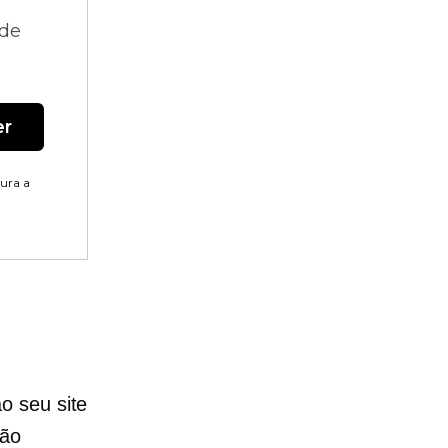
 de
er
tura a
o seu site
não