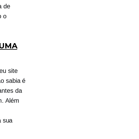
a de
o o
 UMA
eu site
o sabia é
antes da
m. Além
á sua