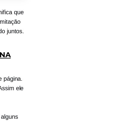
ifica que
imitação
o juntos.
INA
e
página.
 Assim ele
 alguns
.