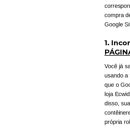
correspon
compra de
Google Si
1. Inc
PÁGIN
Você já s
usando a 
que o Goo
loja Ecwi
disso, sua
contêinere
própria r