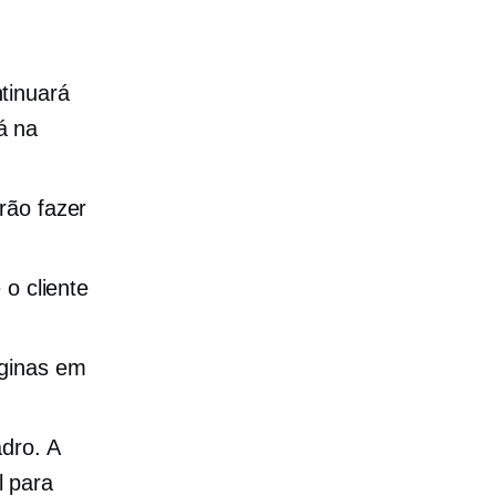
tinuará
á na
rão fazer
 o cliente
áginas em
dro. A
l para