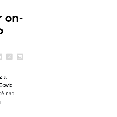
r on-
o
z a
 Ecwid
cê não
r