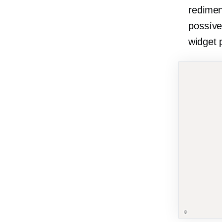
redimen
possíve
widget 