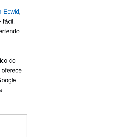
m Ecwid
,
fácil,
ertendo
ico do
 oferece
Google
e