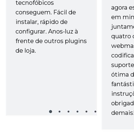
tecnofóbicos
agora e
conseguem. Fácil de
em minh
instalar, rápido de
juntam
configurar. Anos-luz à
quatro 
frente de outros plugins
webmas
de loja.
codific
suporte 
ótima 
fantást
instruç
obrigad
demais