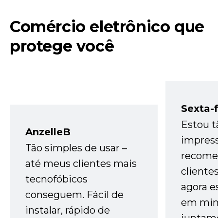
Comércio eletrônico que
protege você
Sexta-f
Estou t
AnzelleB
impres
Tão simples de usar –
recome
até meus clientes mais
cliente
tecnofóbicos
agora e
conseguem. Fácil de
em minh
instalar, rápido de