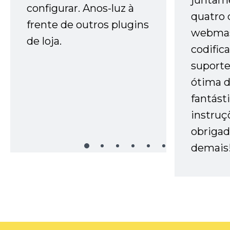
juntam
configurar. Anos-luz à
quatro 
frente de outros plugins
webmas
de loja.
codific
suporte 
ótima 
fantást
instruç
obrigad
demais