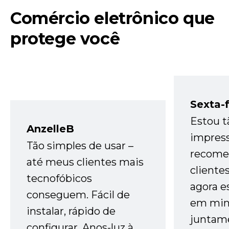
Comércio eletrônico que
protege você
Sexta-f
Estou t
AnzelleB
impres
Tão simples de usar –
recome
até meus clientes mais
cliente
tecnofóbicos
agora e
conseguem. Fácil de
em minh
instalar, rápido de
juntam
configurar. Anos-luz à