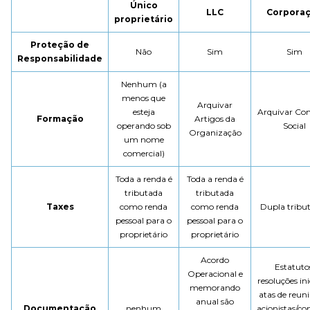
Único
LLC
Corpora
proprietário
Proteção de
Não
Sim
Sim
Responsabilidade
Nenhum (a
menos que
Arquivar
esteja
Arquivar Con
Formação
Artigos da
operando sob
Social
Organização
um nome
comercial)
Toda a renda é
Toda a renda é
tributada
tributada
Taxes
como renda
como renda
Dupla tribu
pessoal para o
pessoal para o
proprietário
proprietário
Acordo
Estatuto
Operacional e
resoluções ini
memorando
atas de reun
anual são
Documentação
nenhum
acionistas/co