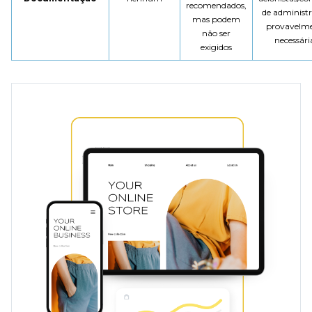
recomendados,
de administ
mas podem
provavelm
não ser
necessári
exigidos