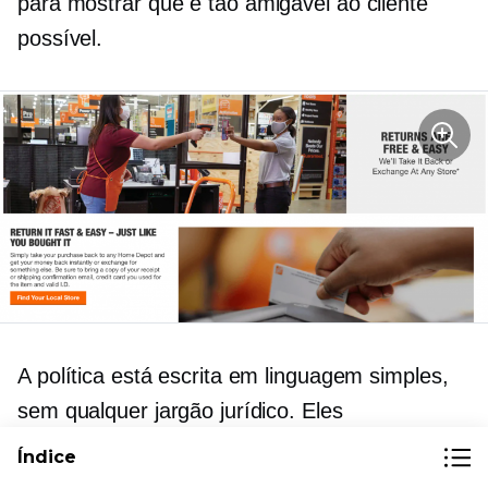
para mostrar que é tão
amigável ao cliente
possível.
A política está escrita em linguagem simples,
sem qualquer jargão jurídico. Eles
simplesmente afirmam que “as devoluções são
Índice
gratuitas e fáceis”.