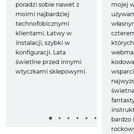
poradzi sobie nawet z
mojej w
moimi najbardziej
używam
technofobicznymi
własnym
klientami. Łatwy w
czterem
instalacji, szybki w
których
konfiguracji. Lata
webmas
świetlne przed innymi
kodowa
wtyczkami sklepowymi.
wsparci
najwyż
świetn
fantast
instruk
bardzo 
rockow