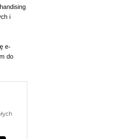
handising
ch i
ę e-
em do
ałych