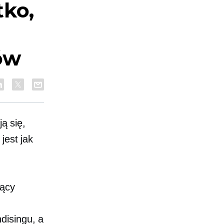
tko,
ów
ją się,
jest
jak
iący
disingu, a