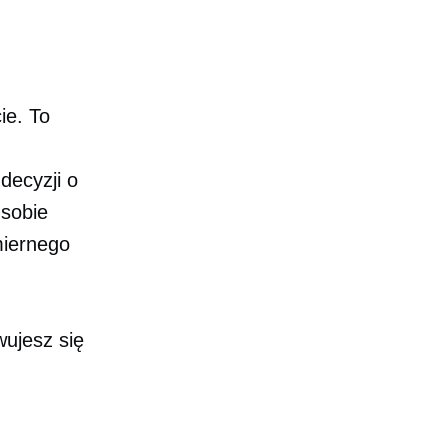
ie. To
decyzji o
 sobie
miernego
wujesz się