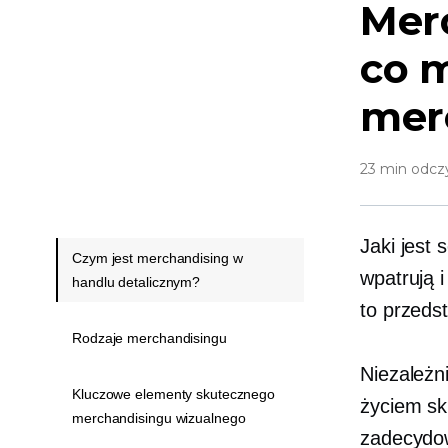
Merc
co m
mer
23 min odcz
Jaki jest 
Czym jest merchandising w
wpatrują 
handlu detalicznym?
to przeds
Rodzaje merchandisingu
Niezależni
Kluczowe elementy skutecznego
życiem sk
merchandisingu wizualnego
zadecydow