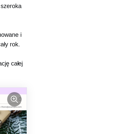
 szeroka
nowane i
ały rok.
cję całej