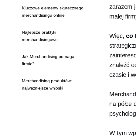
zarazem j
Kluczowe elementy skutecznego
merchandisingu online
małej firm
Najlepsze praktyki
Więc,
co 
merchandisingowe
strategic
zainteres
Jak Merchandising pomaga
firmie?
znaleźć o
czasie i w
Merchandising produktów:
najważniejsze wnioski
Merchandi
na półce c
psycholog
W tym wpi