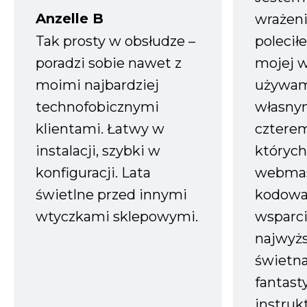
Anzelle B
wrażeni
Tak prosty w obsłudze –
polecił
poradzi sobie nawet z
mojej w
moimi najbardziej
używam
technofobicznymi
własnym
klientami. Łatwy w
czterem
instalacji, szybki w
których
konfiguracji. Lata
webmas
świetlne przed innymi
kodowa
wtyczkami sklepowymi.
wsparci
najwyż
świetn
fantast
instruk