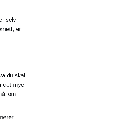
e, selv
rnett, er
va du skal
er det mye
smål om
rierer
e