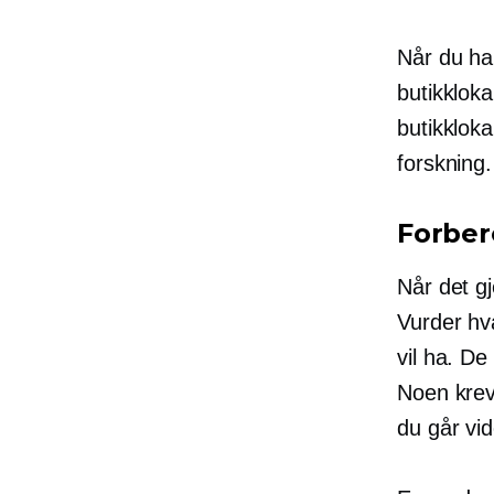
Når du har
butikkloka
butikklok
forskning.
Forbere
Når det gj
Vurder hv
vil ha. De
Noen krev
du går vid