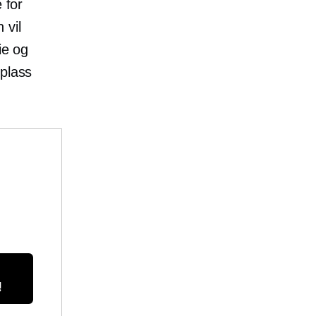
 for
 vil
ie og
 plass
!