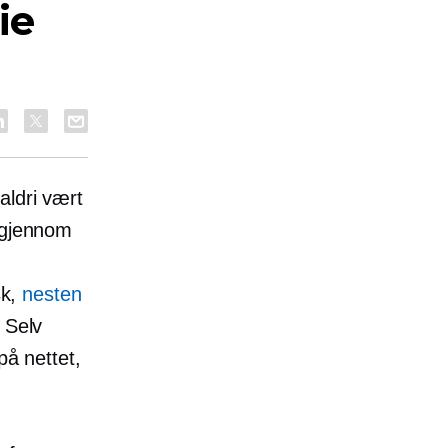
ie
aldri vært
l gjennom
sk,
nesten
. Selv
på nettet,