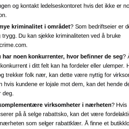
ngen og kontakt ledelseskontoret hvis det ikke er n
on.
mye kriminalitet i området
? Som bedriftseier er de
g trygg. Du kan sjekke kriminaliteten ved å bruke
crime.com.
 har noen konkurrenter, hvor befinner de seg
? 
onkurrent i ditt felt kan ha fordeler eller ulemper. 
og trekker folk nær, kan dette være nyttig for virk
n hvis kundene er lojale mot dem, kan det hende d
r deg.
 komplementære virksomheter i nærheten
? Hvis 
userer på å selge rabattsko, kan det være fordelakt
i nærheten som selger rabattklær. Å finne et butikk