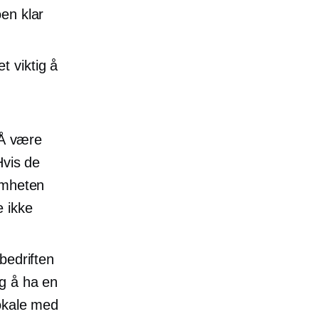
oen klar
t viktig å
Å være
Hvis de
somheten
e ikke
bedriften
ig å ha en
lokale med