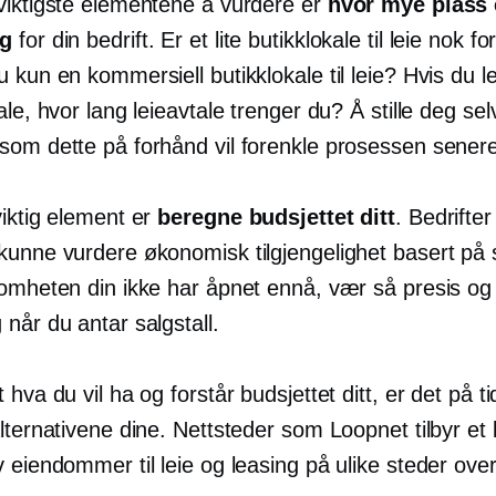
viktigste elementene å vurdere er
hvor mye plass 
ig
for din bedrift. Er et lite butikklokale til leie nok f
 kun en kommersiell butikklokale til leie? Hvis du le
ale, hvor lang leieavtale trenger du? Å stille deg sel
som dette på forhånd vil forenkle prosessen senere
viktig element er
beregne budsjettet ditt
. Bedrifter
kunne vurdere økonomisk tilgjengelighet basert på s
omheten din ikke har åpnet ennå, vær så presis og r
når du antar salgstall.
 hva du vil ha og forstår budsjettet ditt, er det på t
lternativene dine. Nettsteder som Loopnet tilbyr et 
 eiendommer til leie og leasing på ulike steder ove