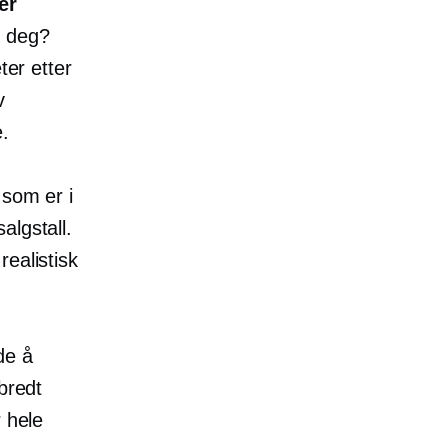
er
or deg?
ter etter
v
.
 som er i
algstall.
ealistisk
ide å
bredt
r hele