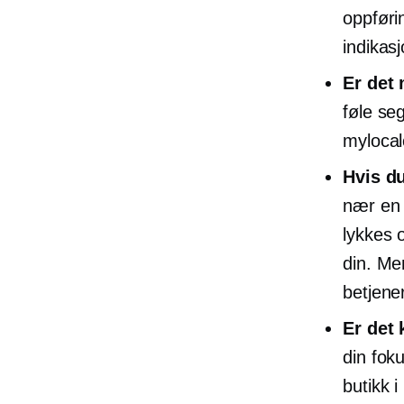
oppføri
indikasj
Er det 
føle se
mylocal
Hvis du
nær en k
lykkes 
din. Me
betjene
Er det
din fok
butikk 