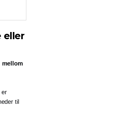
 eller
n mellom
 er
eder til
.