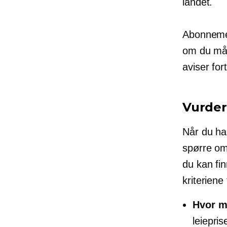
landet.
Abonneme
om du må b
aviser for
Vurder
Når du har
spørre om 
du kan fi
kriteriene 
Hvor my
leiepris