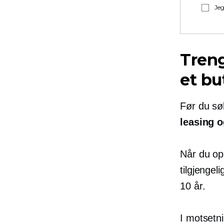
Jeg
Treng
et bu
Før du søk
leasing o
Når du opp
tilgjengel
10 år.
I motsetni