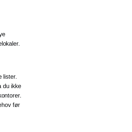
ye
lokaler.
 lister.
a du ikke
kontorer.
ehov før